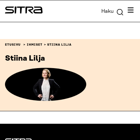
Siirry
Valik
Haku
suoraan
Sitra
sisältöön
↓
ETUSIVU
IHMISET
STIINA LILJA
Stiina Lilja