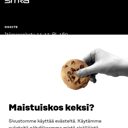
Sitra
OSOITE
Itämerenkatu 11-13, PL 160,
00181 Helsinki
Saapumisohjeet
Y-TUNNUS
0202132-3
PUHELIN
+358 294 618 991
SÄHKÖPOSTI
etunimi.sukunimi@sitra.fi
sitra@sitra.fi
Maistuiskos keksi?
Sivustomme käyttää evästeitä. Käytämme
SITRA SOSIAALISESSA MEDIASSA