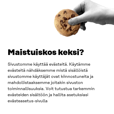
Y-TUNNUS
0202132-3
PUHELIN
+358 294 618 991
SÄHKÖPOSTI
etunimi.sukunimi@sitra.fi
sitra@sitra.fi
Maistuiskos keksi?
Sivustomme käyttää evästeitä. Käytämme
SITRA SOSIAALISESSA MEDIASSA
evästeitä nähdäksemme mistä sisällöistä
sivustomme käyttäjät ovat kiinnostuneita ja
LinkedIn
mahdollistaaksemme joitakin sivuston
Instagram
toiminnallisuuksia. Voit tutustua tarkemmin
YouTube
evästeiden sisältöön ja hallita asetuksiasi
evästeasetus-sivulla