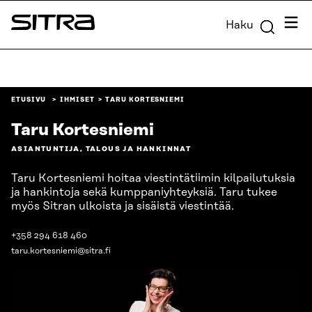
Siirry
Valik
Haku
suoraan
Sitra
sisältöön
↓
ETUSIVU
IHMISET
TARU KORTESNIEMI
Taru Kortesniemi
ASIANTUNTIJA, TALOUS JA HANKINNAT
Taru Kortesniemi hoitaa viestintätiimin kilpailutuksia
ja hankintoja sekä kumppaniyhteyksiä. Taru tukee
myös Sitran ulkoista ja sisäistä viestintää.
+358 294 618 460
taru.kortesniemi@sitra.fi