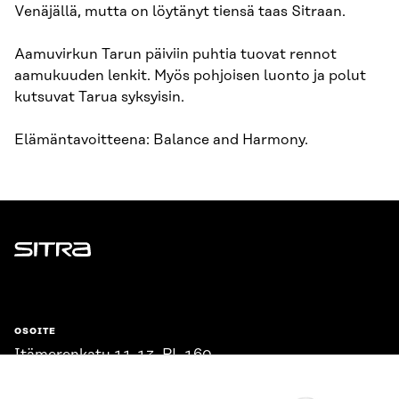
Venäjällä, mutta on löytänyt tiensä taas Sitraan.
Aamuvirkun Tarun päiviin puhtia tuovat rennot
aamukuuden lenkit. Myös pohjoisen luonto ja polut
kutsuvat Tarua syksyisin.
Elämäntavoitteena: Balance and Harmony.
Sitra
OSOITE
Itämerenkatu 11-13, PL 160,
00181 Helsinki
Saapumisohjeet