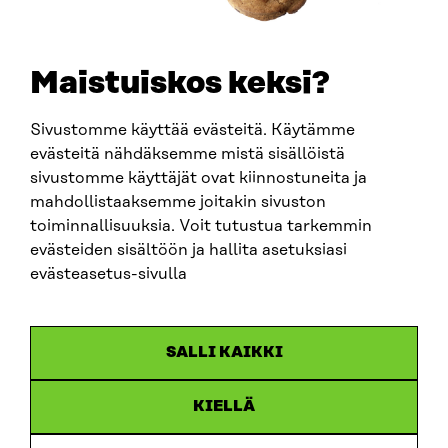
SÄHKÖPOSTI
etunimi.sukunimi@sitra.fi
sitra@sitra.fi
Maistuiskos keksi?
Sivustomme käyttää evästeitä. Käytämme
SITRA SOSIAALISESSA MEDIASSA
evästeitä nähdäksemme mistä sisällöistä
sivustomme käyttäjät ovat kiinnostuneita ja
LinkedIn
mahdollistaaksemme joitakin sivuston
Instagram
toiminnallisuuksia. Voit tutustua tarkemmin
YouTube
evästeiden sisältöön ja hallita asetuksiasi
evästeasetus-sivulla
Sitra 2025
SALLI KAIKKI
Tietosuoja
KIELLÄ
Evästeasetukset
Ilmoituskanava