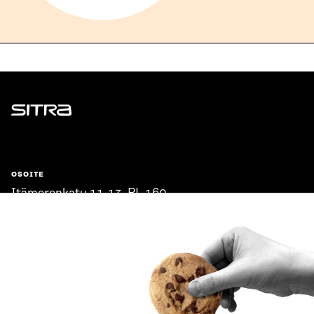
Sitra
OSOITE
Itämerenkatu 11-13, PL 160,
00181 Helsinki
Saapumisohjeet
Y-TUNNUS
0202132-3
PUHELIN
+358 294 618 991