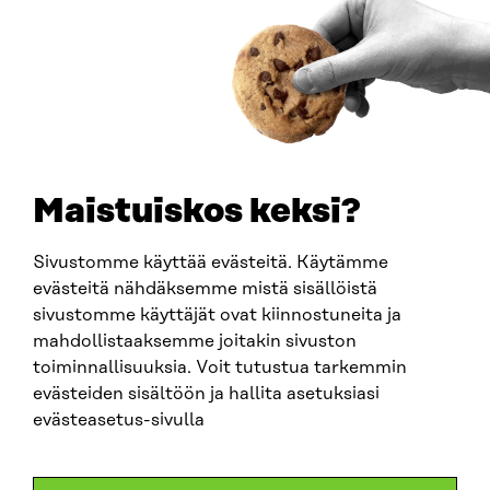
Y-TUNNUS
0202132-3
PUHELIN
+358 294 618 991
SÄHKÖPOSTI
etunimi.sukunimi@sitra.fi
sitra@sitra.fi
Maistuiskos keksi?
Sivustomme käyttää evästeitä. Käytämme
SITRA SOSIAALISESSA MEDIASSA
evästeitä nähdäksemme mistä sisällöistä
sivustomme käyttäjät ovat kiinnostuneita ja
LinkedIn
mahdollistaaksemme joitakin sivuston
Instagram
toiminnallisuuksia. Voit tutustua tarkemmin
YouTube
evästeiden sisältöön ja hallita asetuksiasi
evästeasetus-sivulla