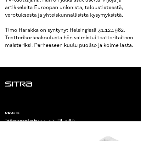
TV-tuottajana. Hän on julkaissut useita kirjoja ja
artikkeleita Euroopan unionista, taloustieteestä,
verotuksesta ja yhteiskunnallisista kysymyksistä.
Timo Harakka on syntynyt Helsingissä 31.12.1962.
Teatterikorkeakoulusta hän valmistui teatteritaiteen
maisteriksi. Perheeseen kuulu puoliso ja kolme lasta.
Sitra
OSOITE
Itämerenkatu 11-13, PL 160,
00181 Helsinki
Saapumisohjeet