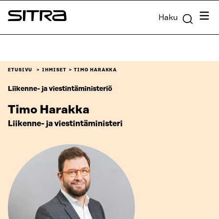
Siirry
Valik
Haku
suoraan
Sitra
sisältöön
↓
ETUSIVU
IHMISET
TIMO HARAKKA
Liikenne- ja viestintäministeriö
Timo Harakka
Liikenne- ja viestintäministeri