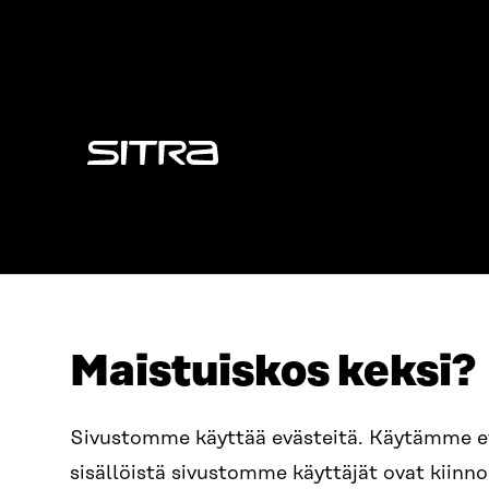
Sitra
Maistuiskos keksi?
OSOITE
PUHELIN
Sivustomme käyttää evästeitä. Käytämme 
Itämerenkatu 11-13, PL 160,
+358 2
sisällöistä sivustomme käyttäjät ovat kiin
00181 Helsinki