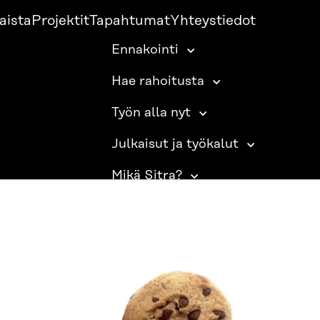
aista
Projektit
Tapahtumat
Yhteystiedot
Ennakointi
Hae rahoitusta
Työn alla nyt
Julkaisut ja työkalut
Mikä Sitra?
SITRA SOSIAALISESSA MEDIASSA
LinkedIn
Instagram