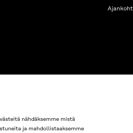
Ajankoht
evästeitä nähdäksemme mistä
94 618 991
nostuneita ja mahdollistaaksemme