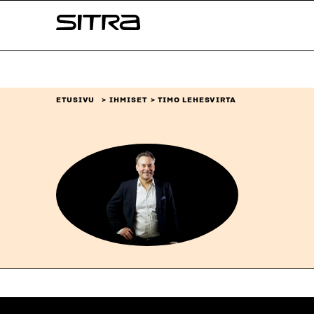
Siirry
Sitra
suoraan
sisältöön
↓
ETUSIVU
IHMISET
TIMO LEHESVIRTA