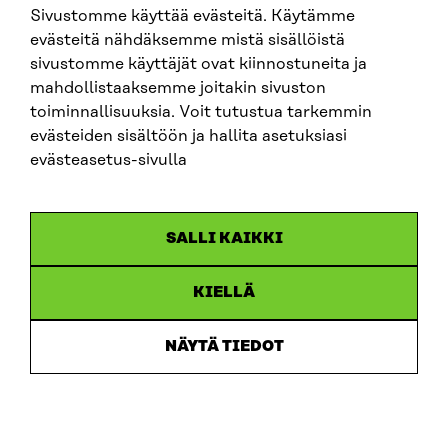
Sivustomme käyttää evästeitä. Käytämme
SITRA SOSIAALISESSA MEDIASSA
evästeitä nähdäksemme mistä sisällöistä
sivustomme käyttäjät ovat kiinnostuneita ja
LinkedIn
mahdollistaaksemme joitakin sivuston
Instagram
toiminnallisuuksia. Voit tutustua tarkemmin
YouTube
evästeiden sisältöön ja hallita asetuksiasi
evästeasetus-sivulla
Sitra 2025
SALLI KAIKKI
Tietosuoja
KIELLÄ
Evästeasetukset
Ilmoituskanava
NÄYTÄ TIEDOT
Saavutettavuusseloste
Asiakirjajulkisuus
Sitran digitaalinen viestintä ja verkkopalvelut