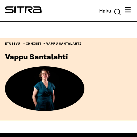
Siirry
Valik
Haku
suoraan
Sitra
sisältöön
↓
ETUSIVU
IHMISET
VAPPU SANTALAHTI
Vappu Santalahti