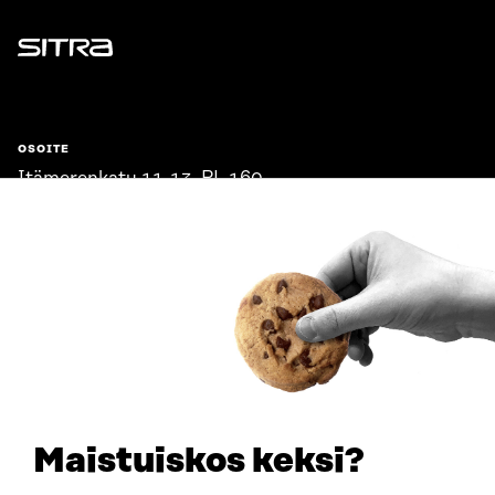
Sitra
OSOITE
Itämerenkatu 11-13, PL 160,
00181 Helsinki
Saapumisohjeet
Y-TUNNUS
0202132-3
PUHELIN
+358 294 618 991
SÄHKÖPOSTI
etunimi.sukunimi@sitra.fi
sitra@sitra.fi
Maistuiskos keksi?