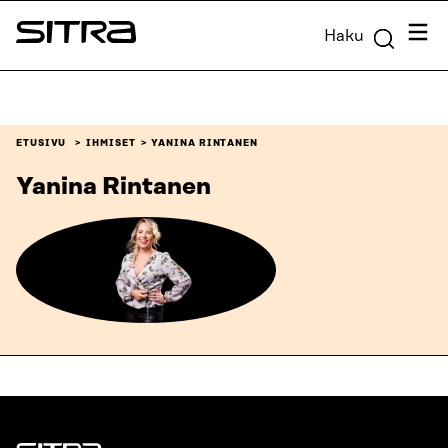
Siirry
Valik
Haku
suoraan
Sitra
sisältöön
↓
ETUSIVU
IHMISET
YANINA RINTANEN
Yanina Rintanen