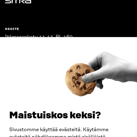
Sitra
OSOITE
Itämerenkatu 11-13, PL 160,
00181 Helsinki
Saapumisohjeet
Y-TUNNUS
0202132-3
PUHELIN
+358 294 618 991
SÄHKÖPOSTI
etunimi.sukunimi@sitra.fi
sitra@sitra.fi
Maistuiskos keksi?
Sivustomme käyttää evästeitä. Käytämme
SITRA SOSIAALISESSA MEDIASSA