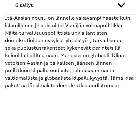
Sisällys
Itä-Aasian nousu on lännelle vakavampi haaste kuin
islamilainen jihadismi tai Venäjän voimapolitiikka.
Näitä turvallisuuspoliittisia uhkia läntisten
demokratioiden nykyiset yhteistyö-, turvallisuus-
sekä puolustusrakenteet kykenevät perinteisillä
keinoilla hallitsemaan. Menossa on globaali, Kiina-
vetoisen Aasian ja paikalleen jääneen lännen
poliittinen kilpailu uudesta, tehokkaammasta
valtiomallista ja globaalista kilpailukyvystä. Tämä kisa
pakottaa länsimaista demokratiaa uudistumaan.