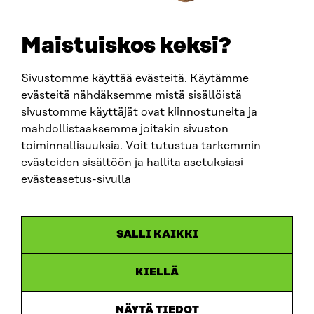
etunimi.sukunimi@sitra.fi
sitra@sitra.fi
Maistuiskos keksi?
Sivustomme käyttää evästeitä. Käytämme
SITRA SOSIAALISESSA MEDIASSA
evästeitä nähdäksemme mistä sisällöistä
sivustomme käyttäjät ovat kiinnostuneita ja
LinkedIn
mahdollistaaksemme joitakin sivuston
Instagram
toiminnallisuuksia. Voit tutustua tarkemmin
YouTube
evästeiden sisältöön ja hallita asetuksiasi
evästeasetus-sivulla
Sitra 2025
SALLI KAIKKI
Tietosuoja
KIELLÄ
Evästeasetukset
Ilmoituskanava
NÄYTÄ TIEDOT