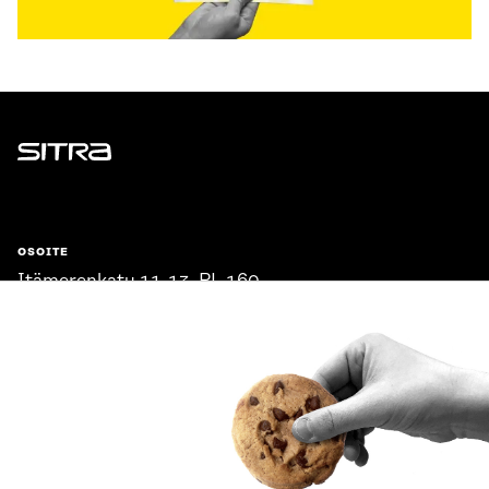
Sitra
OSOITE
Itämerenkatu 11-13, PL 160,
00181 Helsinki
Saapumisohjeet
Y-TUNNUS
0202132-3
PUHELIN
+358 294 618 991
SÄHKÖPOSTI