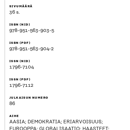
SIVUMÄÄRÄ
36 s.
ISBN (NID)
978-951-563-903-5
ISBN (PDF)
978-951-563-904-2
ISSN (NID)
1796-7104
ISSN (PDF)
1796-7112
JULKAISUN NUMERO
86
AIHE
AASIA; DEMOKRATIA; ERIARVOISUUS;
EUROOPPA; GLOBALISAATIO; HAASTEET;