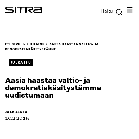
Siirry
Valik
Haku
suoraan
Sitra
sisältöön
↓
ETUSIVU
JULKAISU
AASIA HAASTAA VALTIO- JA
DEMOKRATIAKÄSITYSTÄMME…
JULKAISU
Aasia haastaa valtio- ja
demokratiakäsitystämme
uudistumaan
JULKAISTU
10.2.2015