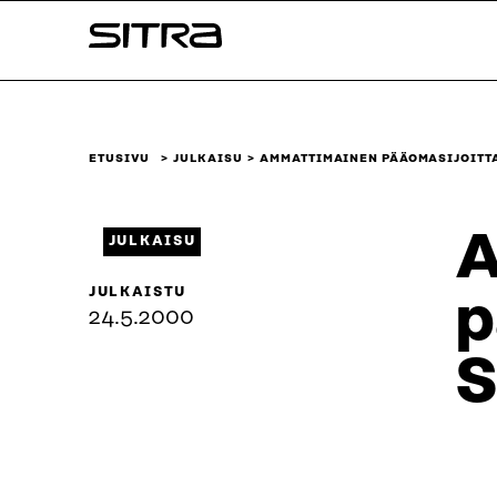
Siirry
Sitra
suoraan
sisältöön
↓
ETUSIVU
JULKAISU
AMMATTIMAINEN PÄÄOMASIJOITT
A
JULKAISU
JULKAISTU
p
24.5.2000
S