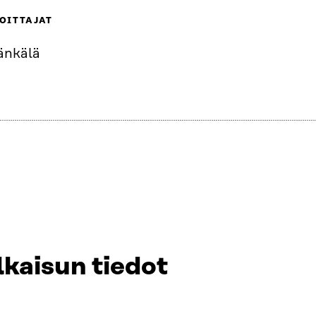
OITTAJAT
änkälä
lkaisun tiedot