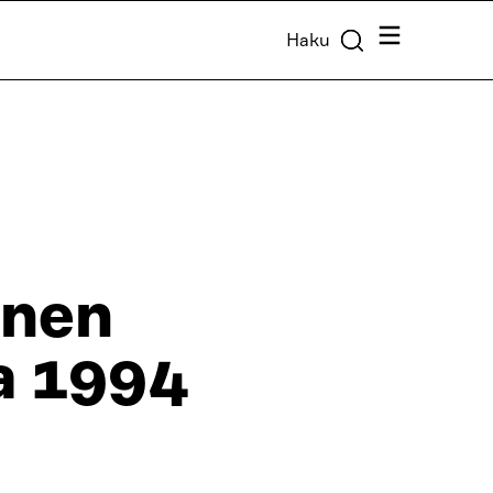
Valikko
Haku
inen
a 1994