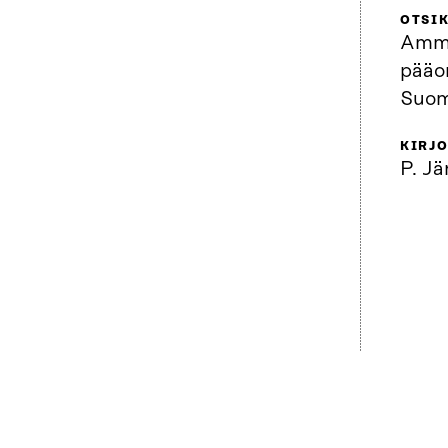
OTSI
Amma
pääo
Suom
KIRJO
P. Jä