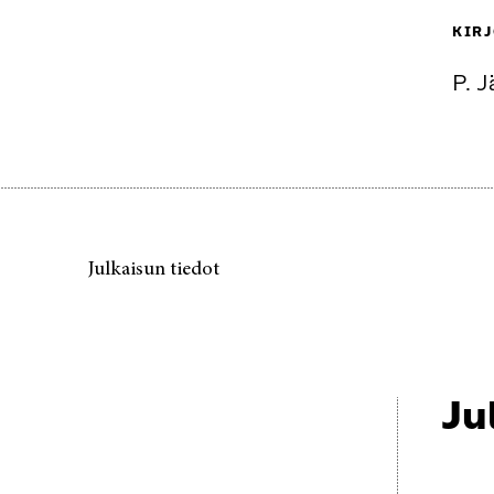
KIRJ
P. J
Julkaisun tiedot
Ju