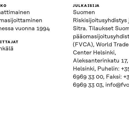
KKO
JULKAISIJA
ttimainen
Suomen
masijoittaminen
Riskisijoitusyhdistys 
essa vuonna 1994
Sitra. Tilaukset Suo
pääomasijoitusyhdist
ITTAJAT
(FVCA), World Trade
nkälä
Center Helsinki,
Aleksanterinkatu 17
Helsinki, Puhelin: +3
6969 33 00, Faksi: +
6969 33 03, info@fvc