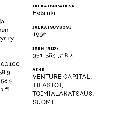
JULKAISUPAIKKA
Helsinki
ja
JULKAISUVUOSI
men
1996
ys ry
ISBN (NID)
951-563-318-4
, 00100
AIHE
58 9
VENTURE CAPITAL,
358 9
TILASTOT,
a.fi
TOIMIALAKATSAUS,
SUOMI