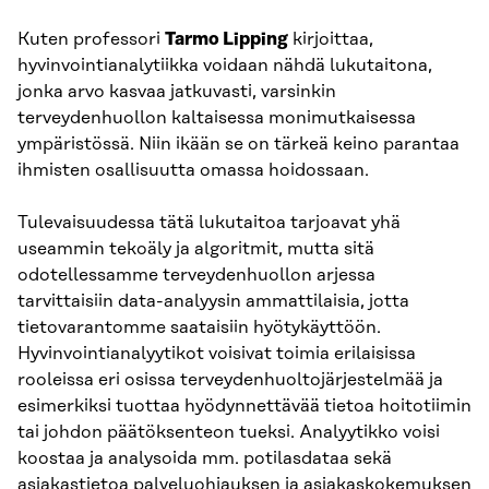
Kuten professori
Tarmo Lipping
kirjoittaa,
hyvinvointianalytiikka voidaan nähdä lukutaitona,
jonka arvo kasvaa jatkuvasti, varsinkin
terveydenhuollon kaltaisessa monimutkaisessa
ympäristössä. Niin ikään se on tärkeä keino parantaa
ihmisten osallisuutta omassa hoidossaan.
Tulevaisuudessa tätä lukutaitoa tarjoavat yhä
useammin tekoäly ja algoritmit, mutta sitä
odotellessamme terveydenhuollon arjessa
tarvittaisiin data-analyysin ammattilaisia, jotta
tietovarantomme saataisiin hyötykäyttöön.
Hyvinvointianalyytikot voisivat toimia erilaisissa
rooleissa eri osissa terveydenhuoltojärjestelmää ja
esimerkiksi tuottaa hyödynnettävää tietoa hoitotiimin
tai johdon päätöksenteon tueksi. Analyytikko voisi
koostaa ja analysoida mm. potilasdataa sekä
asiakastietoa palveluohjauksen ja asiakaskokemuksen