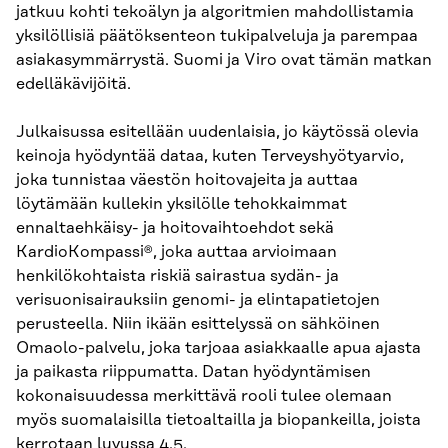
jatkuu kohti tekoälyn ja algoritmien mahdollistamia
yksilöllisiä päätöksenteon tukipalveluja ja parempaa
asiakasymmärrystä. Suomi ja Viro ovat tämän matkan
edelläkävijöitä.
Julkaisussa esitellään uudenlaisia, jo käytössä olevia
keinoja hyödyntää dataa, kuten Terveyshyötyarvio,
joka tunnistaa väestön hoitovajeita ja auttaa
löytämään kullekin yksilölle tehokkaimmat
ennaltaehkäisy- ja hoitovaihtoehdot sekä
KardioKompassi®, joka auttaa arvioimaan
henkilökohtaista riskiä sairastua sydän- ja
verisuonisairauksiin genomi- ja elintapatietojen
perusteella. Niin ikään esittelyssä on sähköinen
Omaolo-palvelu, joka tarjoaa asiakkaalle apua ajasta
ja paikasta riippumatta. Datan hyödyntämisen
kokonaisuudessa merkittävä rooli tulee olemaan
myös suomalaisilla tietoaltailla ja biopankeilla, joista
kerrotaan luvussa 4.5.