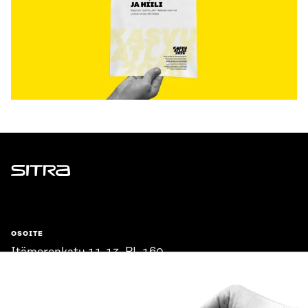
Sitra
OSOITE
Itämerenkatu 11-13, PL 160,
00181 Helsinki
Saapumisohjeet
Y-TUNNUS