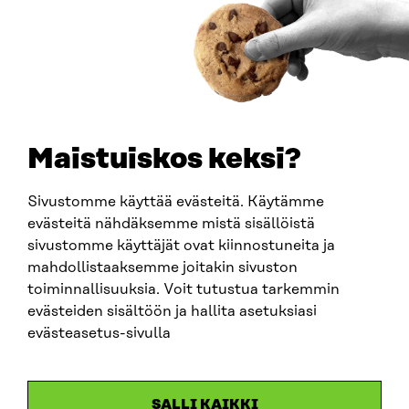
0202132-3
PUHELIN
+358 294 618 991
SÄHKÖPOSTI
etunimi.sukunimi@sitra.fi
sitra@sitra.fi
Maistuiskos keksi?
Sivustomme käyttää evästeitä. Käytämme
SITRA SOSIAALISESSA MEDIASSA
evästeitä nähdäksemme mistä sisällöistä
sivustomme käyttäjät ovat kiinnostuneita ja
LinkedIn
mahdollistaaksemme joitakin sivuston
Instagram
toiminnallisuuksia. Voit tutustua tarkemmin
YouTube
evästeiden sisältöön ja hallita asetuksiasi
evästeasetus-sivulla
Sitra 2025
SALLI KAIKKI