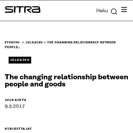
Siirry
Valik
Haku
suoraan
Sitra
sisältöön
↓
ETUSIVU
JULKAISU
THE CHANGING RELATIONSHIP BETWEEN
PEOPLE…
JULKAISU
The changing relationship between
people and goods
JULKAISTU
9.5.2017
KIRJOITTAJAT