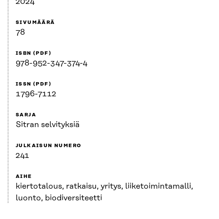
2024
SIVUMÄÄRÄ
78
ISBN (PDF)
978-952-347-374-4
ISSN (PDF)
1796-7112
SARJA
Sitran selvityksiä
JULKAISUN NUMERO
241
AIHE
kiertotalous, ratkaisu, yritys, liiketoimintamalli,
luonto, biodiversiteetti