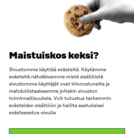
0202132-3
PUHELIN
+358 294 618 991
SÄHKÖPOSTI
etunimi.sukunimi@sitra.fi
sitra@sitra.fi
Maistuiskos keksi?
Sivustomme käyttää evästeitä. Käytämme
SITRA SOSIAALISESSA MEDIASSA
evästeitä nähdäksemme mistä sisällöistä
sivustomme käyttäjät ovat kiinnostuneita ja
LinkedIn
mahdollistaaksemme joitakin sivuston
Instagram
toiminnallisuuksia. Voit tutustua tarkemmin
YouTube
evästeiden sisältöön ja hallita asetuksiasi
evästeasetus-sivulla
Sitra 2025