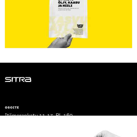
Sitra
OSOITE
Itämerenkatu 11-13, PL 160,
00181 Helsinki
Saapumisohjeet
Y-TUNNUS