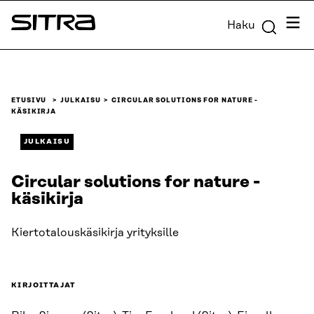
Siirry
Valik
Haku
suoraan
Sitra
sisältöön
↓
ETUSIVU
JULKAISU
CIRCULAR SOLUTIONS FOR NATURE -
KÄSIKIRJA
JULKAISU
Circular solutions for nature -
käsikirja
Kiertotalouskäsikirja yrityksille
KIRJOITTAJAT