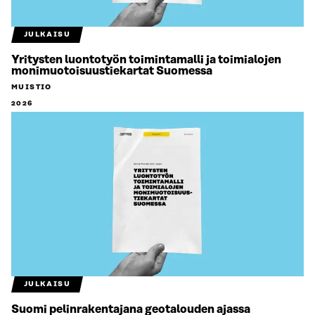
JULKAISU
Yritysten luontotyön toimintamalli ja toimialojen
monimuotoisuustiekartat Suomessa
MUISTIO
2026
JULKAISU
Suomi pelinrakentajana geotalouden ajassa