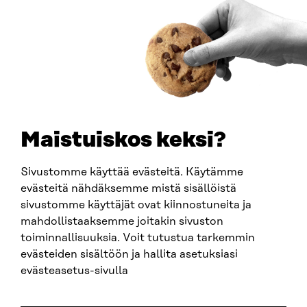
Y-TUNNUS
0202132-3
PUHELIN
+358 294 618 991
SÄHKÖPOSTI
etunimi.sukunimi@sitra.fi
sitra@sitra.fi
Maistuiskos keksi?
Sivustomme käyttää evästeitä. Käytämme
SITRA SOSIAALISESSA MEDIASSA
evästeitä nähdäksemme mistä sisällöistä
sivustomme käyttäjät ovat kiinnostuneita ja
LinkedIn
mahdollistaaksemme joitakin sivuston
Instagram
toiminnallisuuksia. Voit tutustua tarkemmin
YouTube
evästeiden sisältöön ja hallita asetuksiasi
evästeasetus-sivulla