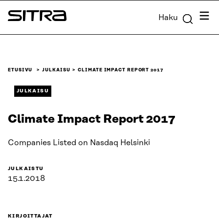
Siirry
Valik
Haku
suoraan
Sitra
sisältöön
↓
ETUSIVU
JULKAISU
CLIMATE IMPACT REPORT 2017
JULKAISU
Climate Impact Report 2017
Companies Listed on Nasdaq Helsinki
JULKAISTU
15.1.2018
KIRJOITTAJAT