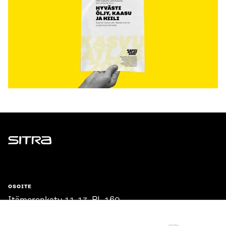
Sitra
OSOITE
Itämerenkatu 11-13, PL 160,
00181 Helsinki
Saapumisohjeet