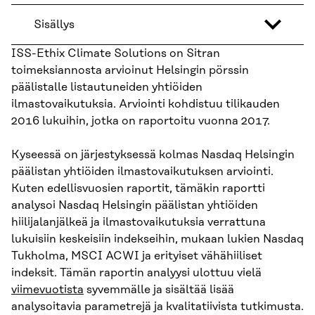
Sisällys
ISS-Ethix Climate Solutions on Sitran
toimeksiannosta arvioinut Helsingin pörssin
päälistalle listautuneiden yhtiöiden
ilmastovaikutuksia. Arviointi kohdistuu tilikauden
2016 lukuihin, jotka on raportoitu vuonna 2017.
Kyseessä on järjestyksessä kolmas Nasdaq Helsingin
päälistan yhtiöiden ilmastovaikutuksen arviointi.
Kuten edellisvuosien raportit, tämäkin raportti
analysoi Nasdaq Helsingin päälistan yhtiöiden
hiilijalanjälkeä ja ilmastovaikutuksia verrattuna
lukuisiin keskeisiin indekseihin, mukaan lukien Nasdaq
Tukholma, MSCI ACWI ja erityiset vähähiiliset
indeksit. Tämän raportin analyysi ulottuu vielä
viimevuotista
syvemmälle ja sisältää lisää
analysoitavia parametrejä ja kvalitatiivista tutkimusta.