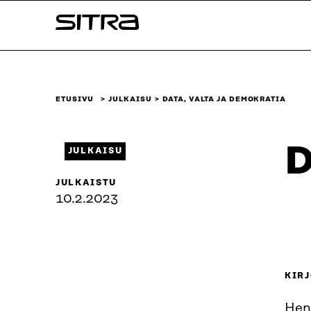
Siirry
Sitra
suoraan
sisältöön
↓
ETUSIVU
JULKAISU
DATA, VALTA JA DEMOKRATIA
D
JULKAISU
JULKAISTU
10.2.2023
KIRJ
Hen