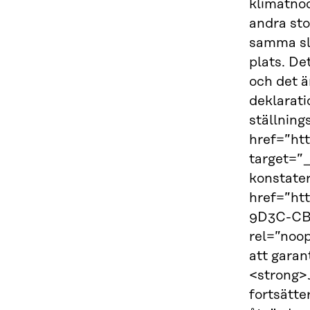
klimatnöd
andra sto
samma slu
plats. De
och det ä
deklarati
ställning
href=”ht
target=”
konstater
href=”ht
9D3C-CB
rel=”noo
att garan
<strong>J
fortsätte