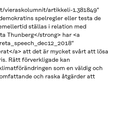
/vieraskolumnit/artikkeli-1.381849″
demokratins spelregler eller testa de
ellertid ställas i relation med
eta Thunberg</strong> har <a
#greta_speech_dec12_2018″
t</a> att det är mycket svårt att lösa
is. Rätt förverkligade kan
 klimatförändringen som en väldig och
omfattande och raska åtgärder att