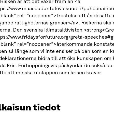
 Risken är att det växer fram en <a
ps://www.maaseuduntulevaisuus.fi/puheenaiheet
blank” rel=”noopener”>frestelse att åsidosätta 
ande rättigheternas gränser</a>. Riskerna ska em
terna. Den svenska klimataktivisten <strong>Gr
tps://www.fridaysforfuture.org/greta-speeches
_blank” rel=”noopener”>återkommande konstatera
sen så länge som vi inte ens ser på den som en kr
eklarationerna bidra till att öka kunskapen om
e kris. Förhoppningsvis påskyndar de också de 
yfte att minska utsläppen som krisen kräver.
lkaisun tiedot