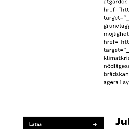
åtgärder.
href=”htt
target=”_
grundlägg
möjlighe
href=”ht
target=”
klimatkri
nödlägesd
brådskand
agera i s
Ju
Lataa