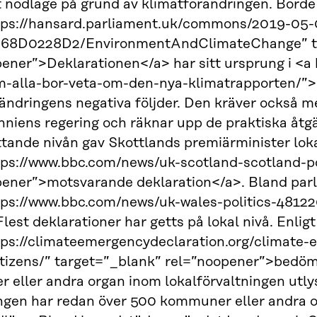
t nödläge på grund av klimatförändringen. Borde
tps://hansard.parliament.uk/commons/2019-0
68D0228D2/EnvironmentAndClimateChange” t
ener”>Deklarationen</a> har sitt ursprung i <a h
-alla-bor-veta-om-den-nya-klimatrapporten/”>I
ändringens negativa följder. Den kräver också m
nniens regering och räknar upp de praktiska åt
tande nivån gav Skottlands premiärminister loka
tps://www.bbc.com/news/uk-scotland-scotland-po
pener”>motsvarande deklaration</a>. Bland parl
tps://www.bbc.com/news/uk-wales-politics-48122
 Flest deklarationer har getts på lokal nivå. Enlig
tps://climateemergencydeclaration.org/climate-
citizens/” target=”_blank” rel=”noopener”>bedö
eller andra organ inom lokalförvaltningen utlys
gen har redan över 500 kommuner eller andra or