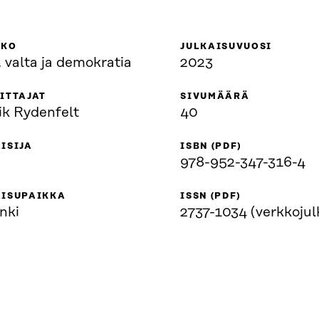
KKO
JULKAISUVUOSI
 valta ja demokratia
2023
ITTAJAT
SIVUMÄÄRÄ
ik Rydenfelt
40
ISIJA
ISBN (PDF)
978-952-347-316-4
AISUPAIKKA
ISSN (PDF)
nki
2737-1034 (verkkojul