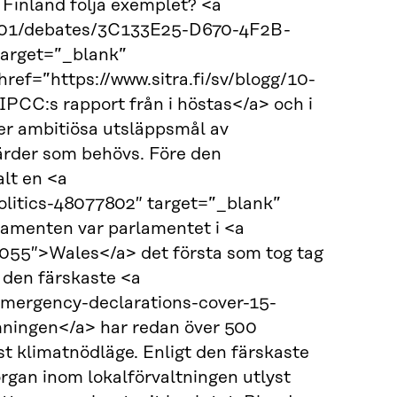
 Finland följa exemplet? <a
5-01/debates/3C133E25-D670-4F2B-
arget=”_blank”
ref=”https://www.sitra.fi/sv/blogg/10-
PCC:s rapport från i höstas</a> och i
er ambitiösa utsläppsmål av
gärder som behövs. Före den
lt en <a
litics-48077802″ target=”_blank”
amenten var parlamentet i <a
055″>Wales</a> det första som tog tag
t den färskaste <a
emergency-declarations-cover-15-
mningen</a> har redan över 500
t klimatnödläge. Enligt den färskaste
gan inom lokalförvaltningen utlyst