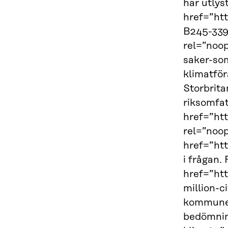
har utlys
href=”ht
B245-339
rel=”noop
saker-som
klimatför
Storbrita
riksomfat
href=”ht
rel=”noo
href=”ht
i frågan.
href=”ht
million-
kommuner 
bedömnin