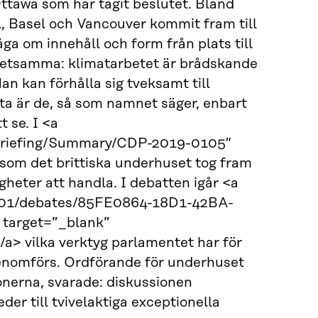
tawa som har tagit beslutet. Bland
, Basel och Vancouver kommit fram till
ga om innehåll och form från plats till
 detsamma: klimatarbetet är brådskande
Man kan förhålla sig tveksamt till
sta är de, så som namnet säger, enbart
 se. I <a
chBriefing/Summary/CDP-2019-0105″
om det brittiska underhuset tog fram
gheter att handla. I debatten igår <a
5-01/debates/85FE0864-18D1-42BA-
arget=”_blank”
> vilka verktyg parlamentet har för
genomförs. Ordförande för underhuset
nerna, svarade: diskussionen
eder till tvivelaktiga exceptionella