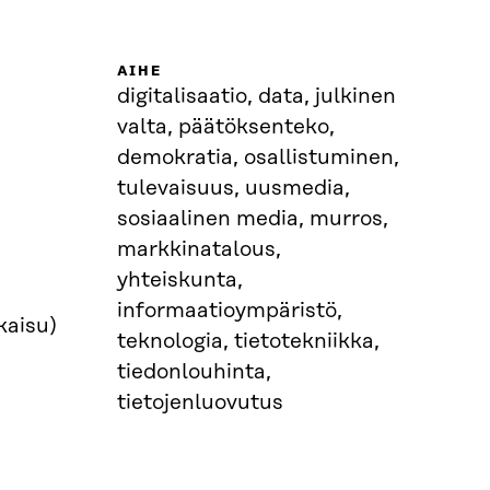
AIHE
digitalisaatio, data, julkinen
valta, päätöksenteko,
demokratia, osallistuminen,
tulevaisuus, uusmedia,
sosiaalinen media, murros,
markkinatalous,
yhteiskunta,
informaatioympäristö,
kaisu)
teknologia, tietotekniikka,
tiedonlouhinta,
tietojenluovutus