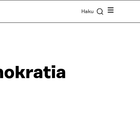
Valikko
Haku
mokratia