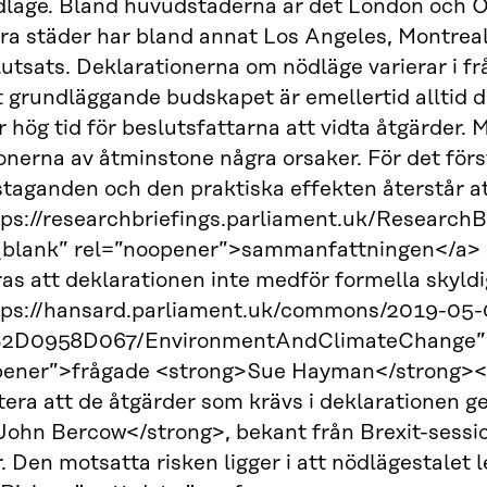
läge. Bland huvudstäderna är det London och Ot
ra städer har bland annat Los Angeles, Montreal
tsats. Deklarationerna om nödläge varierar i frå
t grundläggande budskapet är emellertid alltid
r hög tid för beslutsfattarna att vidta åtgärder. 
onerna av åtminstone några orsaker. För det för
staganden och den praktiska effekten återstår att
tps://researchbriefings.parliament.uk/Resear
_blank” rel=”noopener”>sammanfattningen</a> s
as att deklarationen inte medför formella skyldi
tps://hansard.parliament.uk/commons/2019-0
2D0958D067/EnvironmentAndClimateChange” t
pener”>frågade <strong>Sue Hayman</strong></a
tera att de åtgärder som krävs i deklarationen 
ohn Bercow</strong>, bekant från Brexit-sessio
r. Den motsatta risken ligger i att nödlägestalet l