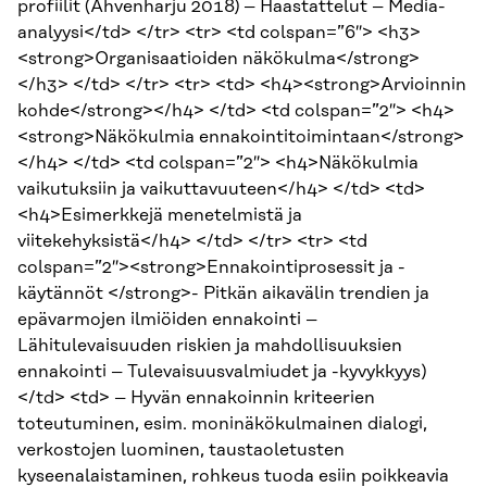
profiilit (Ahvenharju 2018) – Haastattelut – Media-
analyysi</td> </tr> <tr> <td colspan=”6″> <h3>
<strong>Organisaatioiden näkökulma</strong>
</h3> </td> </tr> <tr> <td> <h4><strong>Arvioinnin
kohde</strong></h4> </td> <td colspan=”2″> <h4>
<strong>Näkökulmia ennakointitoimintaan</strong>
</h4> </td> <td colspan=”2″> <h4>Näkökulmia
vaikutuksiin ja vaikuttavuuteen</h4> </td> <td>
<h4>Esimerkkejä menetelmistä ja
viitekehyksistä</h4> </td> </tr> <tr> <td
colspan=”2″><strong>Ennakointiprosessit ja -
käytännöt </strong>- Pitkän aikavälin trendien ja
epävarmojen ilmiöiden ennakointi –
Lähitulevaisuuden riskien ja mahdollisuuksien
ennakointi – Tulevaisuusvalmiudet ja -kyvykkyys)
</td> <td> – Hyvän ennakoinnin kriteerien
toteutuminen, esim. moninäkökulmainen dialogi,
verkostojen luominen, taustaoletusten
kyseenalaistaminen, rohkeus tuoda esiin poikkeavia