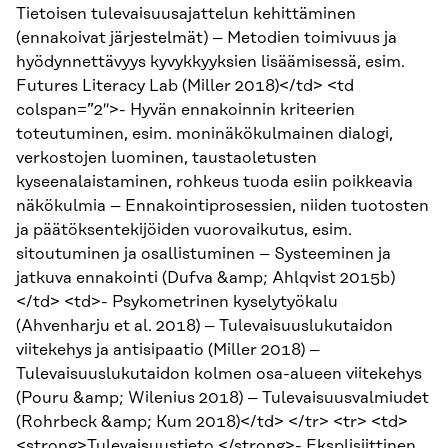
Tietoisen tulevaisuusajattelun kehittäminen
(ennakoivat järjestelmät) – Metodien toimivuus ja
hyödynnettävyys kyvykkyyksien lisäämisessä, esim.
Futures Literacy Lab (Miller 2018)</td> <td
colspan=”2″>- Hyvän ennakoinnin kriteerien
toteutuminen, esim. moninäkökulmainen dialogi,
verkostojen luominen, taustaoletusten
kyseenalaistaminen, rohkeus tuoda esiin poikkeavia
näkökulmia – Ennakointiprosessien, niiden tuotosten
ja päätöksentekijöiden vuorovaikutus, esim.
sitoutuminen ja osallistuminen – Systeeminen ja
jatkuva ennakointi (Dufva &amp; Ahlqvist 2015b)
</td> <td>- Psykometrinen kyselytyökalu
(Ahvenharju et al. 2018) – Tulevaisuuslukutaidon
viitekehys ja antisipaatio (Miller 2018) –
Tulevaisuuslukutaidon kolmen osa-alueen viitekehys
(Pouru &amp; Wilenius 2018) – Tulevaisuusvalmiudet
(Rohrbeck &amp; Kum 2018)</td> </tr> <tr> <td>
<strong>Tulevaisuustieto </strong>- Eksplisiittinen