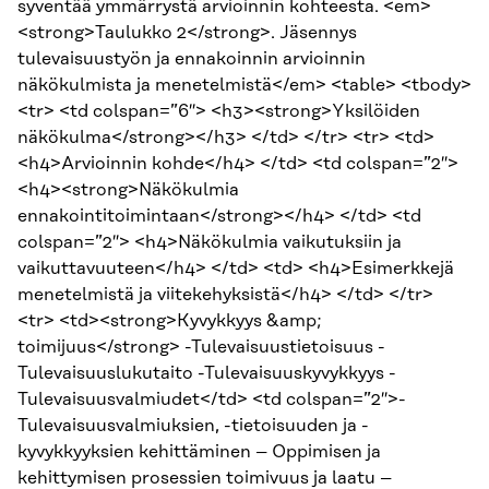
syventää ymmärrystä arvioinnin kohteesta. <em>
<strong>Taulukko 2</strong>. Jäsennys
tulevaisuustyön ja ennakoinnin arvioinnin
näkökulmista ja menetelmistä</em> <table> <tbody>
<tr> <td colspan=”6″> <h3><strong>Yksilöiden
näkökulma</strong></h3> </td> </tr> <tr> <td>
<h4>Arvioinnin kohde</h4> </td> <td colspan=”2″>
<h4><strong>Näkökulmia
ennakointitoimintaan</strong></h4> </td> <td
colspan=”2″> <h4>Näkökulmia vaikutuksiin ja
vaikuttavuuteen</h4> </td> <td> <h4>Esimerkkejä
menetelmistä ja viitekehyksistä</h4> </td> </tr>
<tr> <td><strong>Kyvykkyys &amp;
toimijuus</strong> -Tulevaisuustietoisuus -
Tulevaisuuslukutaito -Tulevaisuuskyvykkyys -
Tulevaisuusvalmiudet</td> <td colspan=”2″>-
Tulevaisuusvalmiuksien, -tietoisuuden ja -
kyvykkyyksien kehittäminen – Oppimisen ja
kehittymisen prosessien toimivuus ja laatu –