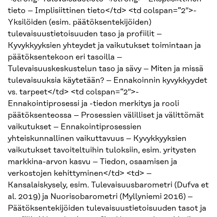
tieto – Implisiittinen tieto</td> <td colspan=”2″>-
Yksilöiden (esim. päätöksentekijöiden)
tulevaisuustietoisuuden taso ja profiilit –
Kyvykkyyksien yhteydet ja vaikutukset toimintaan ja
päätöksentekoon eri tasoilla –
Tulevaisuuskeskustelun taso ja sävy – Miten ja missä
tulevaisuuksia käytetään? – Ennakoinnin kyvykkyydet
vs. tarpeet</td> <td colspan=”2″>-
Ennakointiprosessi ja -tiedon merkitys ja rooli
päätöksenteossa – Prosessien välilliset ja välittömät
vaikutukset – Ennakointiprosessien
yhteiskunnallinen vaikuttavuus – Kyvykkyyksien
vaikutukset tavoiteltuihin tuloksiin, esim. yritysten
markkina-arvon kasvu – Tiedon, osaamisen ja
verkostojen kehittyminen</td> <td> –
Kansalaiskysely, esim. Tulevaisuusbarometri (Dufva et
al. 2019) ja Nuorisobarometri (Myllyniemi 2016) –
Päätöksentekijöiden tulevaisuustietoisuuden tasot ja