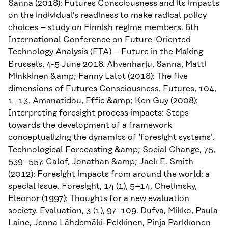
Sanna (2018): Futures Consciousness and its impacts
on the individual’s readiness to make radical policy
choices – study on Finnish regime members. 6th
International Conference on Future-Oriented
Technology Analysis (FTA) – Future in the Making
Brussels, 4-5 June 2018. Ahvenharju, Sanna, Matti
Minkkinen &amp; Fanny Lalot (2018): The five
dimensions of Futures Consciousness. Futures, 104,
1–13. Amanatidou, Effie &amp; Ken Guy (2008):
Interpreting foresight process impacts: Steps
towards the development of a framework
conceptualizing the dynamics of ‘foresight systems’.
Technological Forecasting &amp; Social Change, 75,
539–557. Calof, Jonathan &amp; Jack E. Smith
(2012): Foresight impacts from around the world: a
special issue. Foresight, 14 (1), 5–14. Chelimsky,
Eleonor (1997): Thoughts for a new evaluation
society. Evaluation, 3 (1), 97–109. Dufva, Mikko, Paula
Laine, Jenna Lähdemäki-Pekkinen, Pinja Parkkonen