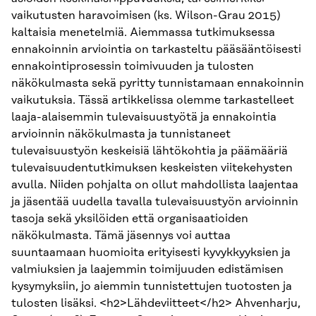
vaikutusten haravoimisen (ks. Wilson-Grau 2015)
kaltaisia menetelmiä. Aiemmassa tutkimuksessa
ennakoinnin arviointia on tarkasteltu pääsääntöisesti
ennakointiprosessin toimivuuden ja tulosten
näkökulmasta sekä pyritty tunnistamaan ennakoinnin
vaikutuksia. Tässä artikkelissa olemme tarkastelleet
laaja-alaisemmin tulevaisuustyötä ja ennakointia
arvioinnin näkökulmasta ja tunnistaneet
tulevaisuustyön keskeisiä lähtökohtia ja päämääriä
tulevaisuudentutkimuksen keskeisten viitekehysten
avulla. Niiden pohjalta on ollut mahdollista laajentaa
ja jäsentää uudella tavalla tulevaisuustyön arvioinnin
tasoja sekä yksilöiden että organisaatioiden
näkökulmasta. Tämä jäsennys voi auttaa
suuntaamaan huomioita erityisesti kyvykkyyksien ja
valmiuksien ja laajemmin toimijuuden edistämisen
kysymyksiin, jo aiemmin tunnistettujen tuotosten ja
tulosten lisäksi. <h2>Lähdeviitteet</h2> Ahvenharju,