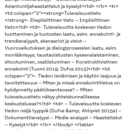
Asiantuntijahaastattelut ja kyselyt</td> </tr> <tr>
<td colspan=”2″><strong>Tulevaisuustieto
</strong>- Eksplisiittinen tieto – Implisiittinen
tieto</td> <td>- Tulevaisuutta koskevan tiedon
tuottaminen ja tuotosten laatu, esim. ennakointi- ja
trendianalyysit, skenaariot ja visiot –
Vuorovaikutuksen ja dialogiprosessien laatu, esim.
moniäänisyys, taustaoletusten kyseenalaistaminen,
sitoutuminen, osallistuminen – Konstruktivistinen
ennakointi (Tuomi 2019; Dufva 2015)</td> <td
colspan=”2″>- Tiedon leviämisen ja käytön laajuus ja
tavoitettavuus – Miten ja missä ennakointitietoa on
hyödynnetty päätöksenteossa? – Miten
tulevaisuustieto näkyy yhteiskunnallisessa
keskustelussa?</td> <td> – Tulevaisuutta koskevan
tiedon neljä tyyppiä (Dufva &amp; Ahlqvist 2015a) –
Dokumenttianalyysi – Media-analyysi – Haastattelut
– Kyselyt</td> </tr> </tbody> </table>