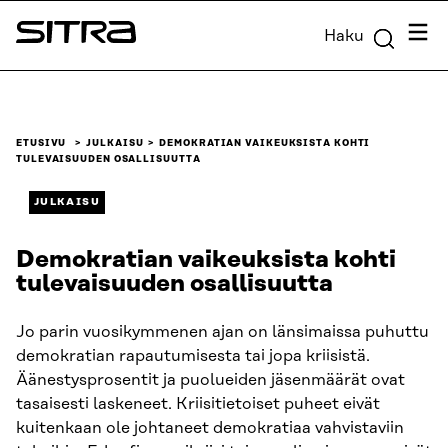
Siirry
Valik
Haku
suoraan
Sitra
sisältöön
↓
ETUSIVU
JULKAISU
DEMOKRATIAN VAIKEUKSISTA KOHTI
TULEVAISUUDEN OSALLISUUTTA
JULKAISU
Demokratian vaikeuksista kohti
tulevaisuuden osallisuutta
Jo parin vuosikymmenen ajan on länsimaissa puhuttu
demokratian rapautumisesta tai jopa kriisistä.
Äänestysprosentit ja puolueiden jäsenmäärät ovat
tasaisesti laskeneet. Kriisitietoiset puheet eivät
kuitenkaan ole johtaneet demokratiaa vahvistaviin