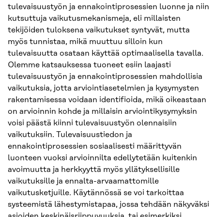
tulevaisuustyön ja ennakointiprosessien luonne ja niin
kutsuttuja vaikutusmekanismeja, eli millaisten
tekijöiden tuloksena vaikutukset syntyvät, mutta
myös tunnistaa, mikä muuttuu silloin kun
tulevaisuutta osataan käyttää optimaalisella tavalla.
Olemme katsauksessa tuoneet esiin laajasti
tulevaisuustyön ja ennakointiprosessien mahdollisia
vaikutuksia, jotta arviointiasetelmien ja kysymysten
rakentamisessa voidaan identifioida, mikä oikeastaan
on arvioinnin kohde ja millaisin arviointikysymyksin
voisi päästä kiinni tulevaisuustyön olennaisiin
vaikutuksiin. Tulevaisuustiedon ja
ennakointiprosessien sosiaalisesti määrittyvän
luonteen vuoksi arvioinnilta edellytetään kuitenkin
avoimuutta ja herkkyyttä myös yllätyksellisille
vaikutuksille ja ennalta-arvaamattomille
vaikutusketjuille. Käytännössä se voi tarkoittaa
systeemistä lähestymistapaa, jossa tehdään näkyväksi
asioiden keskinäisriippuvuuksia, tai esimerkiksi