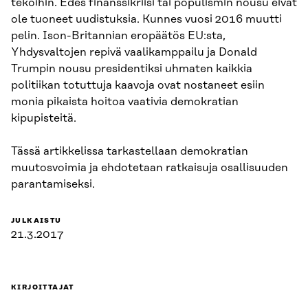
tekoihin. Edes finanssikriisi tai populismin nousu eivät
ole tuoneet uudistuksia. Kunnes vuosi 2016 muutti
pelin. Ison-Britannian eropäätös EU:sta,
Yhdysvaltojen repivä vaalikamppailu ja Donald
Trumpin nousu presidentiksi uhmaten kaikkia
politiikan totuttuja kaavoja ovat nostaneet esiin
monia pikaista hoitoa vaativia demokratian
kipupisteitä.
Tässä artikkelissa tarkastellaan demokratian
muutosvoimia ja ehdotetaan ratkaisuja osallisuuden
parantamiseksi.
JULKAISTU
21.3.2017
KIRJOITTAJAT