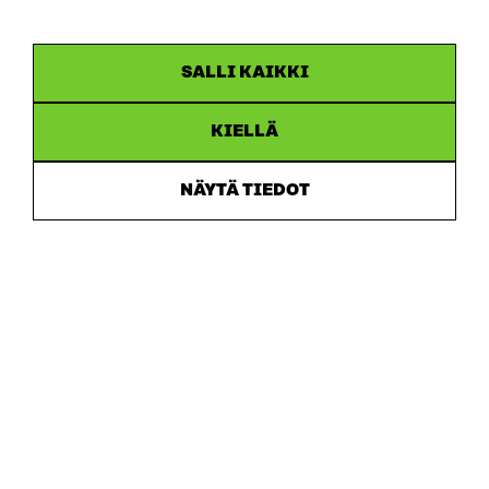
SALLI KAIKKI
KIELLÄ
Sitra
NÄYTÄ TIEDOT
OSOITE
Itämerenkatu 11-13, PL 160,
00181 Helsinki
Saapumisohjeet
Y-TUNNUS
0202132-3
PUHELIN
+358 294 618 991
SÄHKÖPOSTI