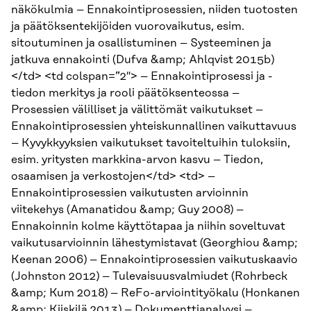
näkökulmia – Ennakointiprosessien, niiden tuotosten
ja päätöksentekijöiden vuorovaikutus, esim.
sitoutuminen ja osallistuminen – Systeeminen ja
jatkuva ennakointi (Dufva &amp; Ahlqvist 2015b)
</td> <td colspan=”2″> – Ennakointiprosessi ja -
tiedon merkitys ja rooli päätöksenteossa –
Prosessien välilliset ja välittömät vaikutukset –
Ennakointiprosessien yhteiskunnallinen vaikuttavuus
– Kyvykkyyksien vaikutukset tavoiteltuihin tuloksiin,
esim. yritysten markkina-arvon kasvu – Tiedon,
osaamisen ja verkostojen</td> <td> –
Ennakointiprosessien vaikutusten arvioinnin
viitekehys (Amanatidou &amp; Guy 2008) –
Ennakoinnin kolme käyttötapaa ja niihin soveltuvat
vaikutusarvioinnin lähestymistavat (Georghiou &amp;
Keenan 2006) – Ennakointiprosessien vaikutuskaavio
(Johnston 2012) – Tulevaisuusvalmiudet (Rohrbeck
&amp; Kum 2018) – ReFo-arviointityökalu (Honkanen
&amp; Kiiskilä 2013) – Dokumenttianalyysi –