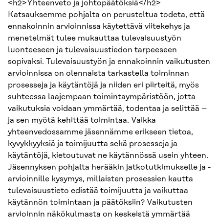
<h2>Yhteenveto ja johtopäätöksiä</h2>
Katsauksemme pohjalta on perusteltua todeta, että
ennakoinnin arvioinnissa käytettävä viitekehys ja
menetelmät tulee mukauttaa tulevaisuustyön
luonteeseen ja tulevaisuustiedon tarpeeseen
sopivaksi. Tulevaisuustyön ja ennakoinnin vaikutusten
arvioinnissa on olennaista tarkastella toiminnan
prosesseja ja käytäntöjä ja niiden eri piirteitä, myös
suhteessa laajempaan toimintaympäristöön, jotta
vaikutuksia voidaan ymmärtää, todentaa ja selittää –
ja sen myötä kehittää toimintaa. Vaikka
yhteenvedossamme jäsennämme erikseen tietoa,
kyvykkyyksiä ja toimijuutta sekä prosesseja ja
käytäntöjä, kietoutuvat ne käytännössä usein yhteen.
Jäsennyksen pohjalta herääkin jatkotutkimukselle ja -
arvioinnille kysymys, millaisten prosessien kautta
tulevaisuustieto edistää toimijuutta ja vaikuttaa
käytännön toimintaan ja päätöksiin? Vaikutusten
arvioinnin näkökulmasta on keskeistä ymmärtää