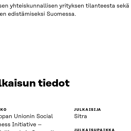
en yhteiskunnallisen yrityksen tilanteesta sekä 
den edistämiseksi Suomessa.
lkaisun tiedot
KKO
JULKAISIJA
opan Unionin Social
Sitra
ess Initiative –
JULKAISUPAIKKA