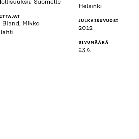
ollisuuksia Suomelle
Helsinki
ITTAJAT
JULKAISUVUOSI
 Bland, Mikko
2012
lahti
SIVUMÄÄRÄ
23 s.