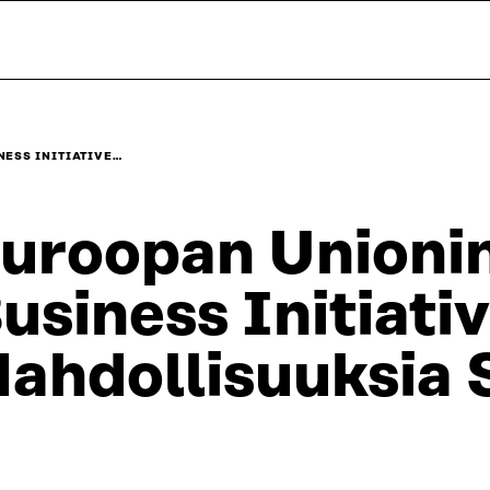
NESS INITIATIVE…
uroopan Unionin
usiness Initiati
ahdollisuuksia 