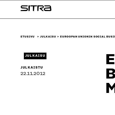
Siirry
Sitra
suoraan
sisältöön
↓
ETUSIVU
JULKAISU
EUROOPAN UNIONIN SOCIAL BUSI
E
JULKAISU
JULKAISTU
B
22.11.2012
M