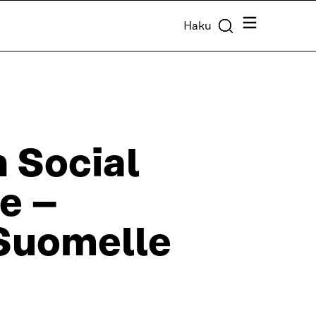
Valikko
Haku
 Social
ve –
Suomelle