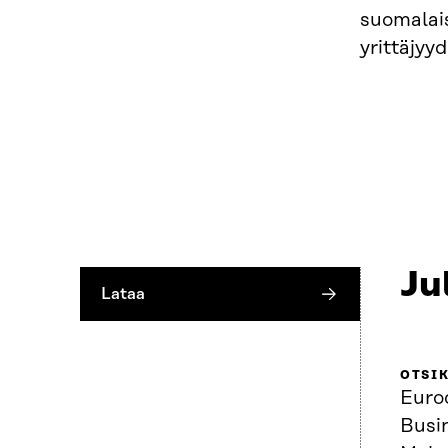
suomalais
yrittäjyy
Ju
Lataa
OTSI
Euro
Busin