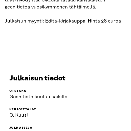
tulisi hyödyntää oikealla tavalla kansalaisten
geenitietoa vuosikymmenen tähtäimellä.
Julkaisun myynti: Edita-kirjakauppa. Hinta 28 euroa
Julkaisun tiedot
OTSIKKO
Geenitieto kuuluu kaikille
KIRJOITTAJAT
O. Kuusi
JULKAISIJA