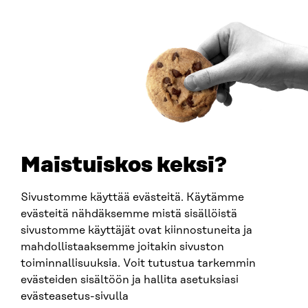
00181 Helsinki
Saapumisohjeet
Y-TUNNUS
0202132-3
PUHELIN
+358 294 618 991
SÄHKÖPOSTI
etunimi.sukunimi@sitra.fi
sitra@sitra.fi
Maistuiskos keksi?
Sivustomme käyttää evästeitä. Käytämme
SITRA SOSIAALISESSA MEDIASSA
evästeitä nähdäksemme mistä sisällöistä
sivustomme käyttäjät ovat kiinnostuneita ja
LinkedIn
mahdollistaaksemme joitakin sivuston
Instagram
toiminnallisuuksia. Voit tutustua tarkemmin
YouTube
evästeiden sisältöön ja hallita asetuksiasi
evästeasetus-sivulla