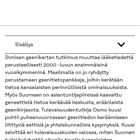
Sisällys
Ihmisen geenikartan tutkimus muuttaa lääketiedettä
perusteellisesti 2000 -luvun ensimmäisinä
vuosikymmeninä. Maailmalla on jo ryhdytty
perustamaan geenitietopankkeja, joihin kerätään
tietoa kansalaisten perinnöllisistä ominaisuuksista.
Myös Suomeen on asiantuntijapiireissä kaavailtu
geneettistä tietoa keräävää keskusta, eräänlaista
geenikirjasota. Tulevaisuudentutkija Osmo kuusi
pohtii puheenvuorossaan geenitiedon keräämiseen
liitttyviä eettisiä ja yhteiskunnallisia kysymyksiä. Kuusi
selvittää eri tulevaisuuskuvien valossa, miten Suomen