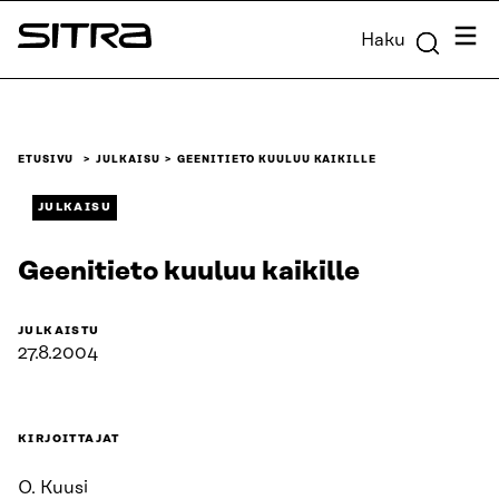
Siirry
Valik
Haku
suoraan
Sitra
sisältöön
↓
ETUSIVU
JULKAISU
GEENITIETO KUULUU KAIKILLE
JULKAISU
Geenitieto kuuluu kaikille
JULKAISTU
27.8.2004
KIRJOITTAJAT
O. Kuusi