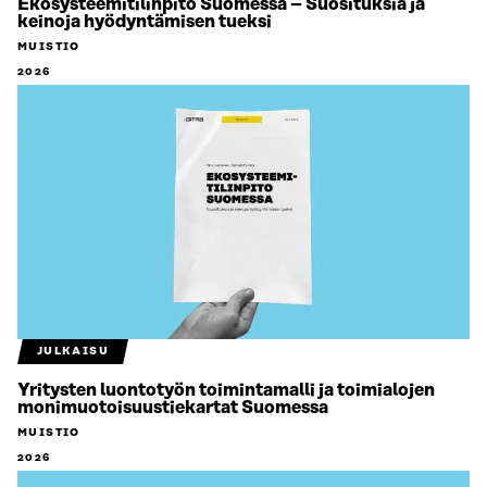
Ekosysteemitilinpito Suomessa – Suosituksia ja
keinoja hyödyntämisen tueksi
MUISTIO
2026
JULKAISU
Yritysten luontotyön toimintamalli ja toimialojen
monimuotoisuustiekartat Suomessa
MUISTIO
2026