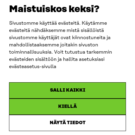
sitra@sitra.fi
Maistuiskos keksi?
Sivustomme käyttää evästeitä. Käytämme
SITRA SOSIAALISESSA MEDIASSA
evästeitä nähdäksemme mistä sisällöistä
sivustomme käyttäjät ovat kiinnostuneita ja
LinkedIn
mahdollistaaksemme joitakin sivuston
Instagram
toiminnallisuuksia. Voit tutustua tarkemmin
YouTube
evästeiden sisältöön ja hallita asetuksiasi
evästeasetus-sivulla
Sitra 2025
SALLI KAIKKI
Tietosuoja
KIELLÄ
Evästeasetukset
Ilmoituskanava
NÄYTÄ TIEDOT
Saavutettavuusseloste
Asiakirjajulkisuus