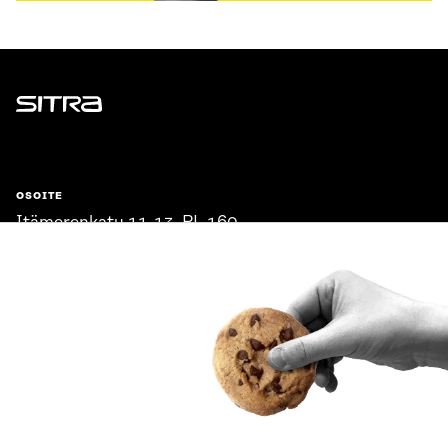
Sitra
OSOITE
Itämerenkatu 11-13, PL 160,
00181 Helsinki
Saapumisohjeet
Y-TUNNUS
0202132-3
PUHELIN
+358 294 618 991
SÄHKÖPOSTI
etunimi.sukunimi@sitra.fi