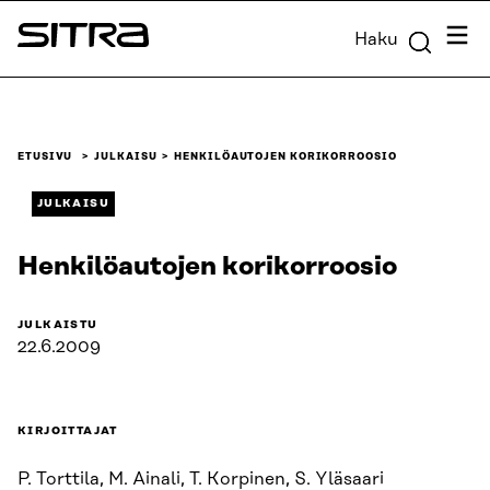
Siirry
Valik
Haku
suoraan
Sitra
sisältöön
↓
ETUSIVU
JULKAISU
HENKILÖAUTOJEN KORIKORROOSIO
JULKAISU
Henkilöautojen korikorroosio
JULKAISTU
22.6.2009
KIRJOITTAJAT
P. Torttila, M. Ainali, T. Korpinen, S. Yläsaari