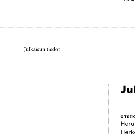
Julkaisun tiedot
Ju
OTSI
Heru
Herk