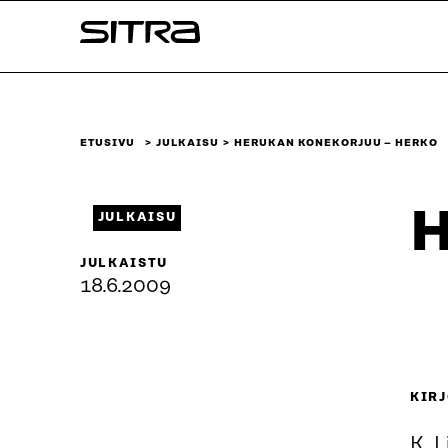
Siirry
Sitra
suoraan
sisältöön
↓
ETUSIVU
JULKAISU
HERUKAN KONEKORJUU – HERKO
H
JULKAISU
JULKAISTU
18.6.2009
KIRJ
K. L