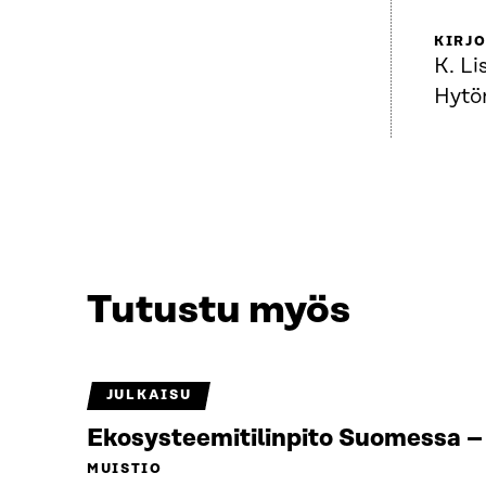
KIRJO
K. Li
Hytö
Tutustu myös
JULKAISU
Ekosysteemitilinpito Suomessa – 
MUISTIO