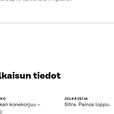
lkaisun tiedot
KKO
JULKAISIJA
kan konekorjuu –
Sitra. Painos loppu.
o