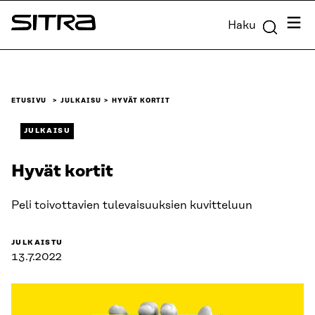
Siirry
Valik
Haku
suoraan
Sitra
sisältöön
↓
ETUSIVU
JULKAISU
HYVÄT KORTIT
JULKAISU
Hyvät kortit
Peli toivottavien tulevaisuuksien kuvitteluun
JULKAISTU
13.7.2022