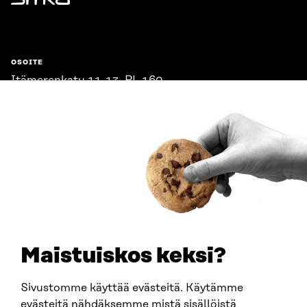
Sitra
OSOITE
Itämerenkatu 11-13, PL 160,
00181 Helsinki
Saapumisohjeet
Y-TUNNUS
0202132-3
PUHELIN
+358 294 618 991
SÄHKÖPOSTI
etunimi.sukunimi@sitra.fi
sitra@sitra.fi
Maistuiskos keksi?
Sivustomme käyttää evästeitä. Käytämme
SITRA SOSIAALISESSA MEDIASSA
evästeitä nähdäksemme mistä sisällöistä