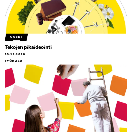
CASET
Tekojen pikaideointi
10.12.2020
TYÖKALU