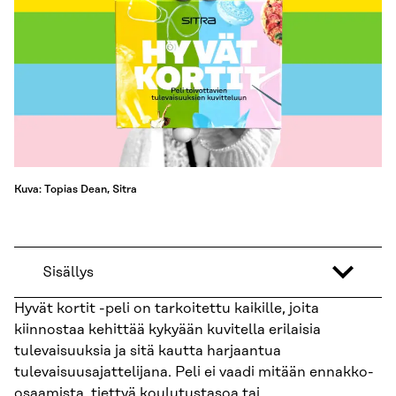
Kuva: Topias Dean, Sitra
Sisällys
Hyvät kortit -peli on tarkoitettu kaikille, joita
kiinnostaa kehittää kykyään kuvitella erilaisia
tulevaisuuksia ja sitä kautta harjaantua
tulevaisuusajattelijana. Peli ei vaadi mitään ennakko-
osaamista, tiettyä koulutustasoa tai