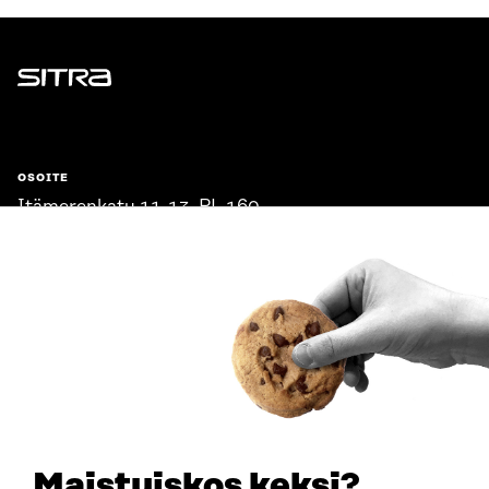
Sitra
OSOITE
Itämerenkatu 11-13, PL 160,
00181 Helsinki
Saapumisohjeet
Y-TUNNUS
0202132-3
PUHELIN
+358 294 618 991
SÄHKÖPOSTI
etunimi.sukunimi@sitra.fi
sitra@sitra.fi
Maistuiskos keksi?