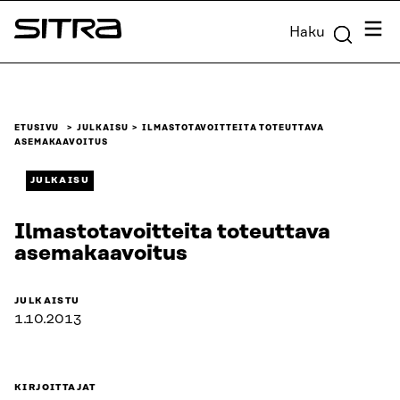
Siirry
Valik
Haku
suoraan
Sitra
sisältöön
↓
ETUSIVU
JULKAISU
ILMASTOTAVOITTEITA TOTEUTTAVA
ASEMAKAAVOITUS
JULKAISU
Ilmastotavoitteita toteuttava
asemakaavoitus
JULKAISTU
1.10.2013
KIRJOITTAJAT