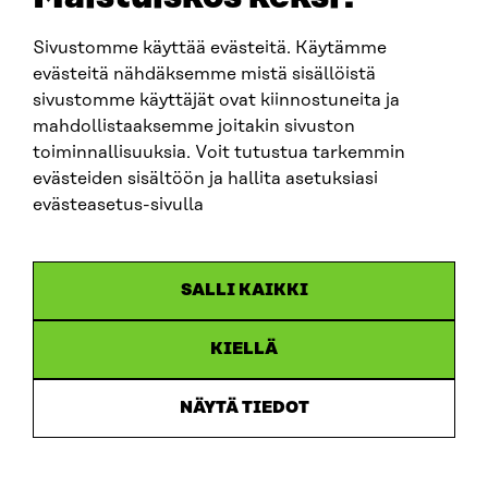
Sivustomme käyttää evästeitä. Käytämme
SITRA SOSIAALISESSA MEDIASSA
evästeitä nähdäksemme mistä sisällöistä
sivustomme käyttäjät ovat kiinnostuneita ja
LinkedIn
mahdollistaaksemme joitakin sivuston
Instagram
toiminnallisuuksia. Voit tutustua tarkemmin
YouTube
evästeiden sisältöön ja hallita asetuksiasi
evästeasetus-sivulla
Sitra 2025
SALLI KAIKKI
Tietosuoja
KIELLÄ
Evästeasetukset
Ilmoituskanava
NÄYTÄ TIEDOT
Saavutettavuusseloste
Asiakirjajulkisuus
Sitran digitaalinen viestintä ja verkkopalvelut