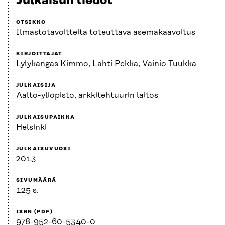
Julkaisun tiedot
OTSIKKO
Ilmastotavoitteita toteuttava asemakaavoitus
KIRJOITTAJAT
Lylykangas Kimmo, Lahti Pekka, Vainio Tuukka
JULKAISIJA
Aalto-yliopisto, arkkitehtuurin laitos
JULKAISUPAIKKA
Helsinki
JULKAISUVUOSI
2013
SIVUMÄÄRÄ
125 s.
ISBN (PDF)
978-952-60-5340-0