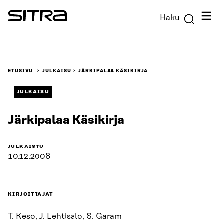
Siirry
Valik
Haku
suoraan
Sitra
sisältöön
↓
ETUSIVU
JULKAISU
JÄRKIPALAA KÄSIKIRJA
JULKAISU
Järkipalaa Käsikirja
JULKAISTU
10.12.2008
KIRJOITTAJAT
T. Keso, J. Lehtisalo, S. Garam