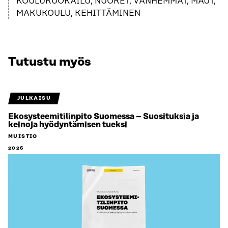
KOULURUOKAILU, NUORET, VANHEMMAT, MAUT,
MAKUKOULU, KEHITTÄMINEN
Tutustu myös
JULKAISU
Ekosysteemitilinpito Suomessa – Suosituksia ja
keinoja hyödyntämisen tueksi
MUISTIO
2026