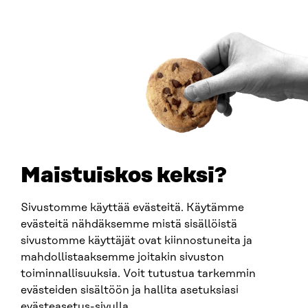
00181 Helsinki
Saapumisohjeet
Y-TUNNUS
0202132-3
PUHELIN
+358 294 618 991
SÄHKÖPOSTI
etunimi.sukunimi@sitra.fi
sitra@sitra.fi
Maistuiskos keksi?
Sivustomme käyttää evästeitä. Käytämme
SITRA SOSIAALISESSA MEDIASSA
evästeitä nähdäksemme mistä sisällöistä
sivustomme käyttäjät ovat kiinnostuneita ja
LinkedIn
mahdollistaaksemme joitakin sivuston
Instagram
toiminnallisuuksia. Voit tutustua tarkemmin
YouTube
evästeiden sisältöön ja hallita asetuksiasi
evästeasetus-sivulla