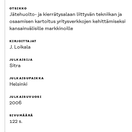
OTSIKKO
Jätehuolto- ja kierrätysalaan liittyvän tekniikan ja
osaamisen kartoitus yritysverkkojen kehittämiseksi
kansainvälisille markkinoille
KIRJOITTAJAT
J. Loikala
JULKAISIJA
Sitra
JULKAISUPAIKKA
Helsinki
JULKAISUVUOSI
2006
SIVUMÄÄRÄ
122 s.