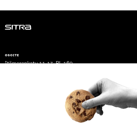
Sitra
OSOITE
Itämerenkatu 11-13, PL 160,
00181 Helsinki
Saapumisohjeet
Y-TUNNUS
0202132-3
PUHELIN
+358 294 618 991
SÄHKÖPOSTI
etunimi.sukunimi@sitra.fi
sitra@sitra.fi