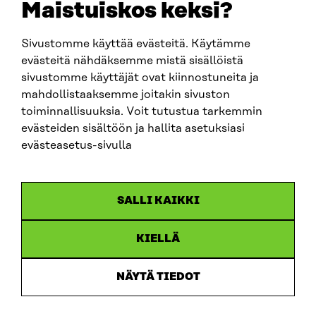
Maistuiskos keksi?
Sivustomme käyttää evästeitä. Käytämme
SITRA SOSIAALISESSA MEDIASSA
evästeitä nähdäksemme mistä sisällöistä
sivustomme käyttäjät ovat kiinnostuneita ja
LinkedIn
mahdollistaaksemme joitakin sivuston
Instagram
toiminnallisuuksia. Voit tutustua tarkemmin
YouTube
evästeiden sisältöön ja hallita asetuksiasi
evästeasetus-sivulla
Sitra 2025
SALLI KAIKKI
Tietosuoja
KIELLÄ
Evästeasetukset
Ilmoituskanava
NÄYTÄ TIEDOT
Saavutettavuusseloste
Asiakirjajulkisuus