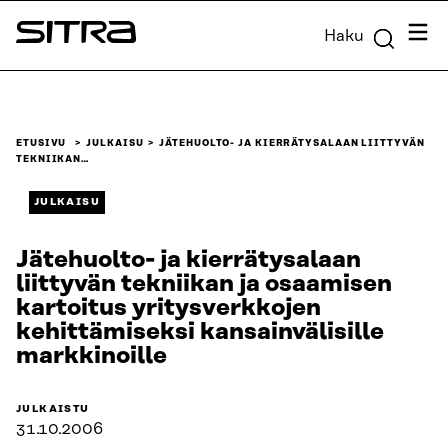
Siirry
Valik
Haku
suoraan
Sitra
sisältöön
↓
ETUSIVU
JULKAISU
JÄTEHUOLTO- JA KIERRÄTYSALAAN LIITTYVÄN
TEKNIIKAN…
JULKAISU
Jätehuolto- ja kierrätysalaan
liittyvän tekniikan ja osaamisen
kartoitus yritysverkkojen
kehittämiseksi kansainvälisille
markkinoille
JULKAISTU
31.10.2006