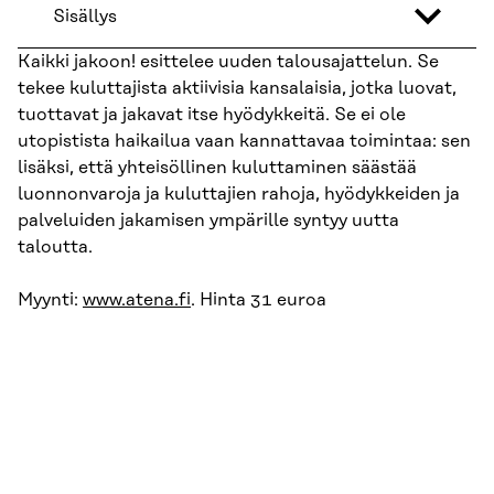
Sisällys
Kaikki jakoon! esittelee uuden talousajattelun. Se
tekee kuluttajista aktiivisia kansalaisia, jotka luovat,
tuottavat ja jakavat itse hyödykkeitä. Se ei ole
utopistista haikailua vaan kannattavaa toimintaa: sen
lisäksi, että yhteisöllinen kuluttaminen säästää
luonnonvaroja ja kuluttajien rahoja, hyödykkeiden ja
palveluiden jakamisen ympärille syntyy uutta
taloutta.
Myynti:
www.atena.fi
. Hinta 31 euroa