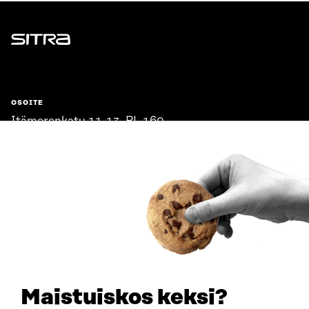
Sitra
OSOITE
Itämerenkatu 11-13, PL 160,
00181 Helsinki
Saapumisohjeet
Y-TUNNUS
0202132-3
PUHELIN
+358 294 618 991
SÄHKÖPOSTI
etunimi.sukunimi@sitra.fi
sitra@sitra.fi
Maistuiskos keksi?