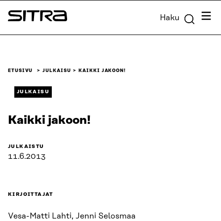
Siirry
Valik
Haku
suoraan
Sitra
sisältöön
↓
ETUSIVU
JULKAISU
KAIKKI JAKOON!
JULKAISU
Kaikki jakoon!
JULKAISTU
11.6.2013
KIRJOITTAJAT
Vesa-Matti Lahti, Jenni Selosmaa