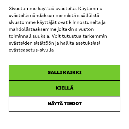
Sivustomme käyttää evästeitä. Käytämme
SITRA SOSIAALISESSA MEDIASSA
evästeitä nähdäksemme mistä sisällöistä
sivustomme käyttäjät ovat kiinnostuneita ja
LinkedIn
mahdollistaaksemme joitakin sivuston
Instagram
toiminnallisuuksia. Voit tutustua tarkemmin
YouTube
evästeiden sisältöön ja hallita asetuksiasi
evästeasetus-sivulla
Sitra 2025
SALLI KAIKKI
Tietosuoja
KIELLÄ
Evästeasetukset
Ilmoituskanava
NÄYTÄ TIEDOT
Saavutettavuusseloste
Asiakirjajulkisuus
Sitran digitaalinen viestintä ja verkkopalvelut