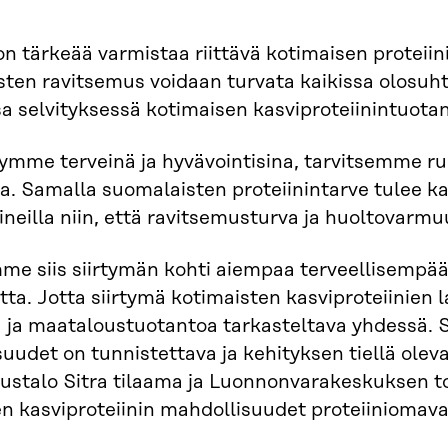
 tärkeää varmistaa riittävä kotimaisen proteiin
ten ravitsemus voidaan turvata kaikissa olosuht
a selvityksessä kotimaisen kasviproteiinintuota
ymme terveinä ja hyvävointisina, tarvitsemme ru
ja. Samalla suomalaisten proteiinintarve tulee ka
ineilla niin, että ravitsemusturva ja huoltovarm
me siis siirtymän kohti aiempaa terveellisempä
ta. Jotta siirtymä kotimaisten kasviproteiinien 
a ja maataloustuotantoa tarkasteltava yhdessä
uudet on tunnistettava ja kehityksen tiellä olev
ustalo Sitra tilaama ja Luonnonvarakeskuksen tot
n kasviproteiinin mahdollisuudet proteiiniomav