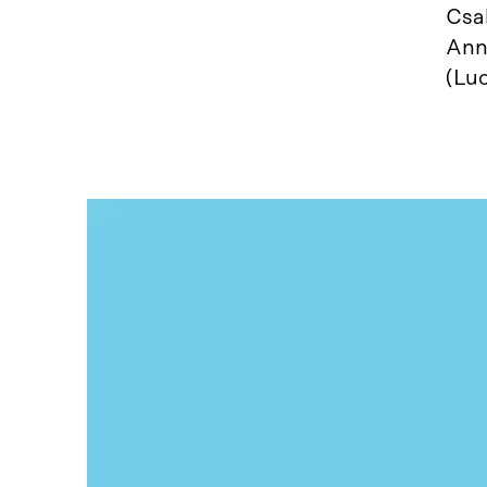
Csab
Ann
(Lu