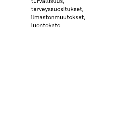
turvallisuus,
terveyssuositukset,
ilmastonmuutokset,
luontokato