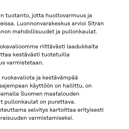
in tuotanto, jotta huoltovarmuus ja
eissa. Luonnonvarakeskus arvioi Sitran
nnon mahdollisuudet ja pullonkaulat.
okavalioomme riittävästi laadukkaita
ttaa kestävästi tuotetuilla
uus varmistetaan.
ä ruokavaliota ja kestävämpää
laajempaan käyttöön on hallittu, on
. Samalla Suomen maatalouden
at pullonkaulat on purettava.
euttama selvitys kartoittaa erityisesti
araisuuden varmistamiseksi.