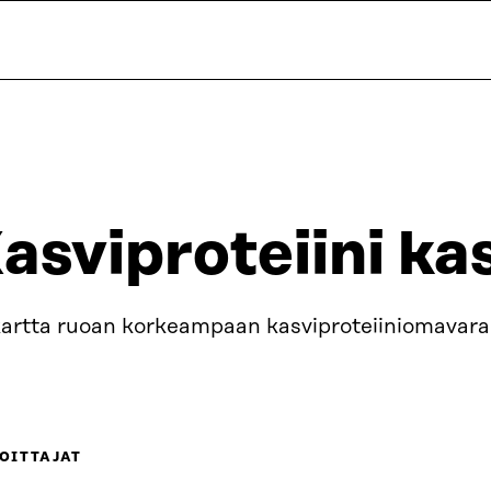
asviproteiini kas
kartta ruoan korkeampaan kasviproteiiniomavar
OITTAJAT