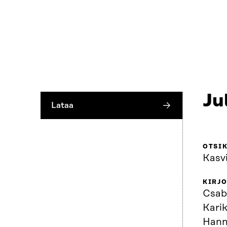
Ju
Lataa
OTSI
Kasvi
KIRJO
Csab
Karik
Hann