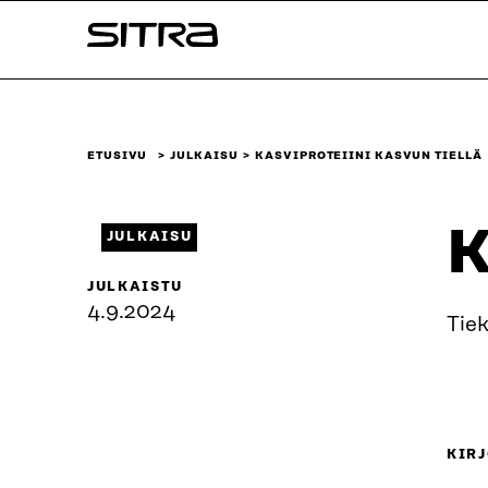
Siirry
Sitra
suoraan
sisältöön
↓
ETUSIVU
JULKAISU
KASVIPROTEIINI KASVUN TIELLÄ
K
JULKAISU
JULKAISTU
4.9.2024
Tie
KIRJ