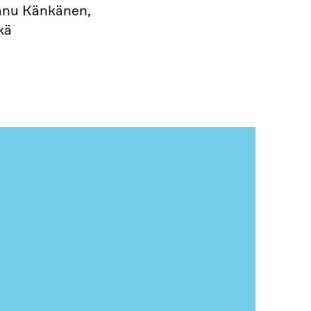
annu Känkänen,
kä