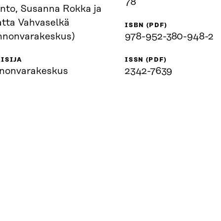
78
anto, Susanna Rokka ja
atta Vahvaselkä
ISBN (PDF)
nnonvarakeskus)
978-952-380-948-2
ISIJA
ISSN (PDF)
nonvarakeskus
2342-7639