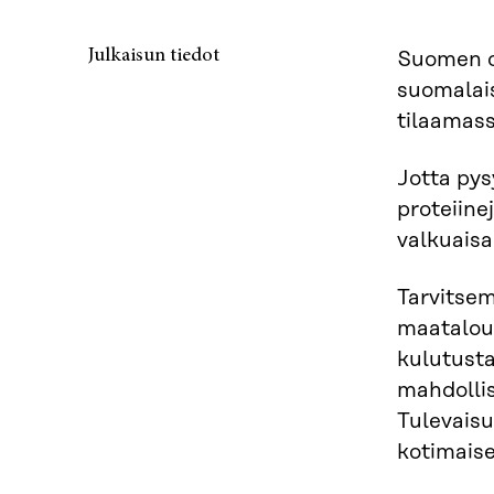
Julkaisun tiedot
Suomen on
suomalais
tilaamass
Jotta pys
proteiine
valkuaisa
Tarvitsem
maatalout
kulutust
mahdollis
Tulevaisu
kotimaise