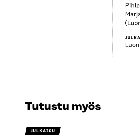
Pihl
Marj
(Luo
JULKA
Luon
Tutustu myös
JULKAISU