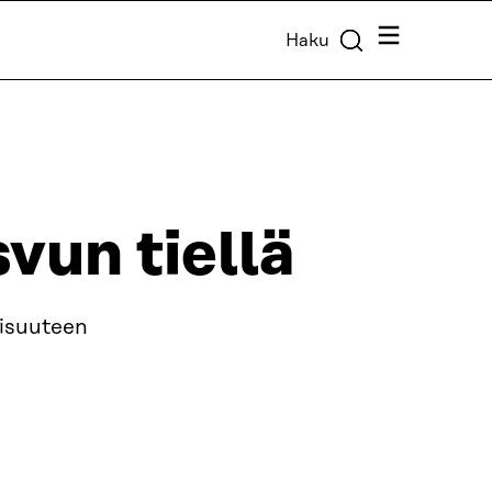
Valikko
Haku
vun tiellä
aisuuteen