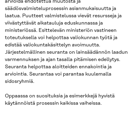
arvioida ehdotettua muutosta ja
säädösvalmisteluprosessin asianmukaisuutta ja
laatua. Puutteet valmistelussa vievät resursseja ja
viivästyttävät aikatauluja eduskunnassa ja
ministeriössä. Esittelevän ministeriön vastineen
toteutuksella voi helpottaa valiokunnan työtä ja
edistää valiokuntakäsittelyn avoimuutta.
Järjestelmällinen seuranta on lainsäädännön laadun
varmennuksen ja ajan tasalla pitämisen edellytys.
Seuranta helpottaa aloitteiden ennakointia ja
arviointia. Seurantaa voi parantaa kuulemalla
sidosryhmiä.
Oppaassa on suosituksia ja esimerkkejä hyvistä
käytännöistä prosessin kaikissa vaiheissa.