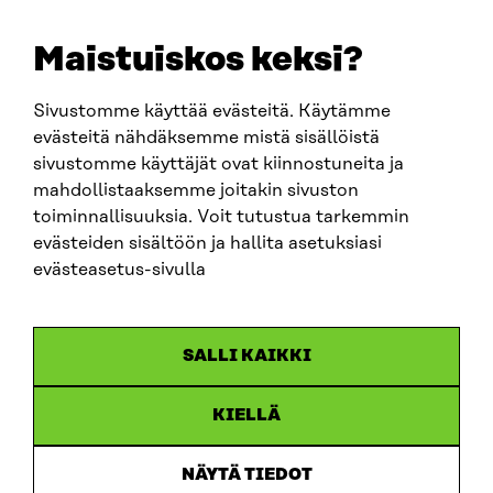
etunimi.sukunimi@sitra.fi
sitra@sitra.fi
Maistuiskos keksi?
Sivustomme käyttää evästeitä. Käytämme
SITRA SOSIAALISESSA MEDIASSA
evästeitä nähdäksemme mistä sisällöistä
sivustomme käyttäjät ovat kiinnostuneita ja
LinkedIn
mahdollistaaksemme joitakin sivuston
Instagram
toiminnallisuuksia. Voit tutustua tarkemmin
YouTube
evästeiden sisältöön ja hallita asetuksiasi
evästeasetus-sivulla
Sitra 2025
SALLI KAIKKI
Tietosuoja
KIELLÄ
Evästeasetukset
Ilmoituskanava
NÄYTÄ TIEDOT
Saavutettavuusseloste