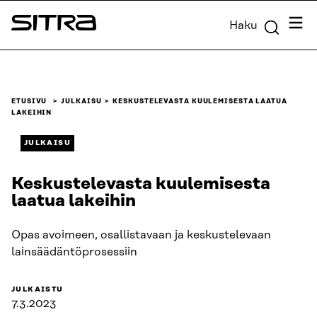
Siirry
Valik
Haku
suoraan
Sitra
sisältöön
↓
ETUSIVU
JULKAISU
KESKUSTELEVASTA KUULEMISESTA LAATUA
LAKEIHIN
JULKAISU
Keskustelevasta kuulemisesta
laatua lakeihin
Opas avoimeen, osallistavaan ja keskustelevaan
lainsäädäntöprosessiin
JULKAISTU
7.3.2023