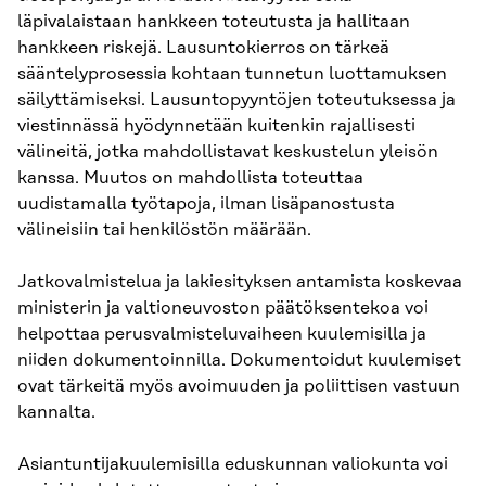
läpivalaistaan hankkeen toteutusta ja hallitaan
hankkeen riskejä. Lausuntokierros on tärkeä
sääntelyprosessia kohtaan tunnetun luottamuksen
säilyttämiseksi. Lausuntopyyntöjen toteutuksessa ja
viestinnässä hyödynnetään kuitenkin rajallisesti
välineitä, jotka mahdollistavat keskustelun yleisön
kanssa. Muutos on mahdollista toteuttaa
uudistamalla työtapoja, ilman lisäpanostusta
välineisiin tai henkilöstön määrään.
Jatkovalmistelua ja lakiesityksen antamista koskevaa
ministerin ja valtioneuvoston päätöksentekoa voi
helpottaa perusvalmisteluvaiheen kuulemisilla ja
niiden dokumentoinnilla. Dokumentoidut kuulemiset
ovat tärkeitä myös avoimuuden ja poliittisen vastuun
kannalta.
Asiantuntijakuulemisilla eduskunnan valiokunta voi