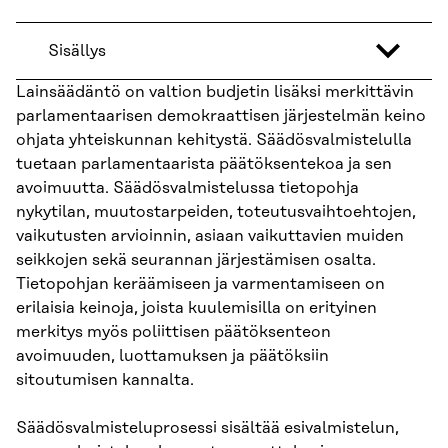
Sisällys
Lainsäädäntö on valtion budjetin lisäksi merkittävin
parlamentaarisen demokraattisen järjestelmän keino
ohjata yhteiskunnan kehitystä. Säädösvalmistelulla
tuetaan parlamentaarista päätöksentekoa ja sen
avoimuutta. Säädösvalmistelussa tietopohja
nykytilan, muutostarpeiden, toteutusvaihtoehtojen,
vaikutusten arvioinnin, asiaan vaikuttavien muiden
seikkojen sekä seurannan järjestämisen osalta.
Tietopohjan keräämiseen ja varmentamiseen on
erilaisia keinoja, joista kuulemisilla on erityinen
merkitys myös poliittisen päätöksenteon
avoimuuden, luottamuksen ja päätöksiin
sitoutumisen kannalta.
Säädösvalmisteluprosessi sisältää esivalmistelun,