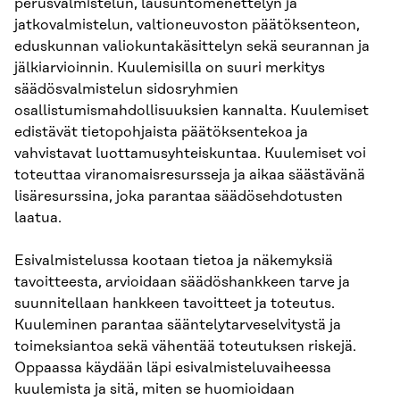
perusvalmistelun, lausuntomenettelyn ja
jatkovalmistelun, valtioneuvoston päätöksenteon,
eduskunnan valiokuntakäsittelyn sekä seurannan ja
jälkiarvioinnin. Kuulemisilla on suuri merkitys
säädösvalmistelun sidosryhmien
osallistumismahdollisuuksien kannalta. Kuulemiset
edistävät tietopohjaista päätöksentekoa ja
vahvistavat luottamusyhteiskuntaa. Kuulemiset voi
toteuttaa viranomaisresursseja ja aikaa säästävänä
lisäresurssina, joka parantaa säädösehdotusten
laatua.
Esivalmistelussa kootaan tietoa ja näkemyksiä
tavoitteesta, arvioidaan säädöshankkeen tarve ja
suunnitellaan hankkeen tavoitteet ja toteutus.
Kuuleminen parantaa sääntelytarveselvitystä ja
toimeksiantoa sekä vähentää toteutuksen riskejä.
Oppaassa käydään läpi esivalmisteluvaiheessa
kuulemista ja sitä, miten se huomioidaan