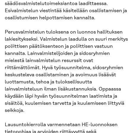
säädösvalmistelutoimeksiantoa laadittaessa.
Esivalmistelun viestintää käsitellään osallistamisen ja
osallistumisen helpottamisen kannalta.
Perusvalmistelun tuloksena on luonnos hallituksen
lakiesitykseksi. Valmistelun laadulla on suuri merkitys
poliittisen päätöksenteon ja poliittisen vastuun
kannalta. Lainvalmistelijoiden ja sidosryhmien
mielestä lainvalmistelun resurssit ovat
riittämättömät. Hyvä työsuunnitelma, sidosryhmien
keskusteleva osallistaminen ja avoimuus lisäävät
luottamusta, tehoa ja tuloksellisuutta
lainvalmisteluun ilman lisäkustannuksia. Oppaassa
käydään läpi hyvän työsuunnitelman laatimista ja
sisältöä, kuulemisen tarvetta ja kuulemiseen liittyviä
seikkoja.
Lausuntokierrolla varmennetaan HE-luonnoksen
tietopohjaa ja arvioiden riittävyyttä sekä