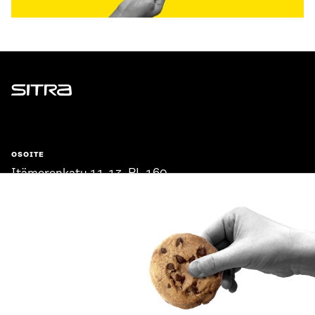
Sitra
OSOITE
Itämerenkatu 11-13, PL 160,
00181 Helsinki
Saapumisohjeet
Y-TUNNUS
0202132-3
PUHELIN
+358 294 618 991
SÄHKÖPOSTI