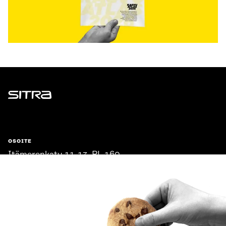
Sitra
OSOITE
Itämerenkatu 11-13, PL 160,
00181 Helsinki
Saapumisohjeet
Y-TUNNUS
0202132-3