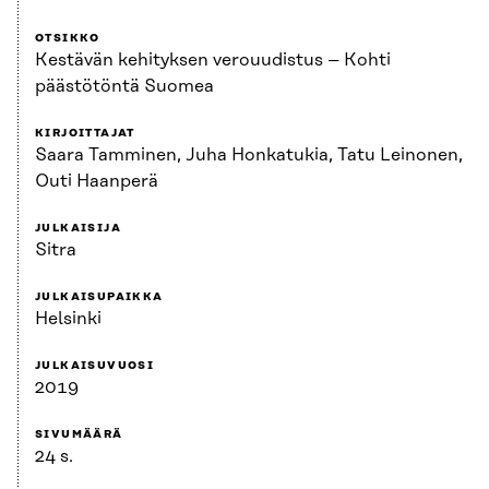
OTSIKKO
Kestävän kehityksen verouudistus – Kohti
päästötöntä Suomea
KIRJOITTAJAT
Saara Tamminen, Juha Honkatukia, Tatu Leinonen,
Outi Haanperä
JULKAISIJA
Sitra
JULKAISUPAIKKA
Helsinki
JULKAISUVUOSI
2019
SIVUMÄÄRÄ
24 s.