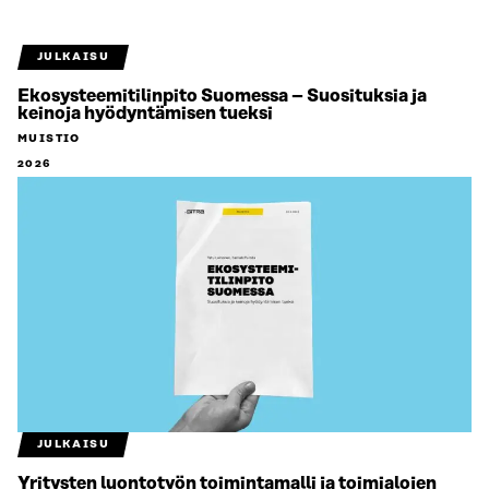
JULKAISU
Ekosysteemitilinpito Suomessa – Suosituksia ja
keinoja hyödyntämisen tueksi
MUISTIO
2026
JULKAISU
Yritysten luontotyön toimintamalli ja toimialojen