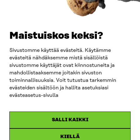
PUHELIN
+358 294 618 991
SÄHKÖPOSTI
etunimi.sukunimi@sitra.fi
sitra@sitra.fi
Maistuiskos keksi?
Sivustomme käyttää evästeitä. Käytämme
SITRA SOSIAALISESSA MEDIASSA
evästeitä nähdäksemme mistä sisällöistä
sivustomme käyttäjät ovat kiinnostuneita ja
LinkedIn
mahdollistaaksemme joitakin sivuston
Instagram
toiminnallisuuksia. Voit tutustua tarkemmin
YouTube
evästeiden sisältöön ja hallita asetuksiasi
evästeasetus-sivulla
Sitra 2025
SALLI KAIKKI
Tietosuoja
KIELLÄ