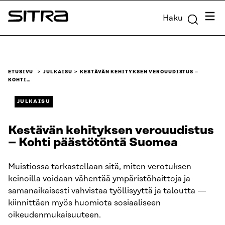
Siirry
Valik
Haku
suoraan
Sitra
sisältöön
↓
ETUSIVU
JULKAISU
KESTÄVÄN KEHITYKSEN VEROUUDISTUS –
KOHTI…
JULKAISU
Kestävän kehityksen verouudistus
– Kohti päästötöntä Suomea
Muistiossa tarkastellaan sitä, miten verotuksen
keinoilla voidaan vähentää ympäristöhaittoja ja
samanaikaisesti vahvistaa työllisyyttä ja taloutta —
kiinnittäen myös huomiota sosiaaliseen
oikeudenmukaisuuteen.