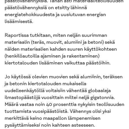
päästövähennyksiä. Tähän asti materiaaliteollisuuden
päästövähennyksiä on etsitty lähinnä
energiatehokkuudesta ja uusiutuvan energian
lisäämisestä.
Raportissa tutkitaan, miten neljän suurimman
materiaalin (teräs, muovit, alumiini ja betoni) sekä
näiden materiaalien kahden suuren käyttökohteen
(henkilöautoilla ajaminen ja rakentaminen)
kiertotalouden lisääminen vaikuttaa päästöihin.
Jo käytössä olevien muovien sekä alumiinin, teräksen
ja betonin kiertotalouden mukaisella
uudelleenkäytöllä voitaisiin vähentää globaaleja
ilmastopäästöjä vuosittain miltei neljä gigatonnia.
Määrä vastaa noin 40 prosenttia nykyisin teollisuuden
tuottamista vuosipäästöistä. Vähennys olisi yksi
merkittävä keino maapallon lämpenemisen
pysäyttämiseksi noin kahteen asteeseen.