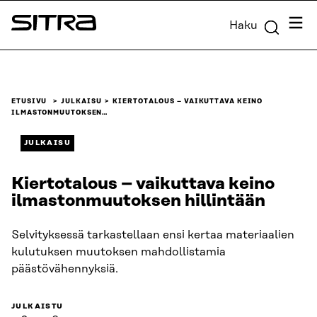
Siirry
Valik
Haku
suoraan
Sitra
sisältöön
↓
ETUSIVU
JULKAISU
KIERTOTALOUS – VAIKUTTAVA KEINO
ILMASTONMUUTOKSEN…
JULKAISU
Kiertotalous – vaikuttava keino
ilmastonmuutoksen hillintään
Selvityksessä tarkastellaan ensi kertaa materiaalien
kulutuksen muutoksen mahdollistamia
päästövähennyksiä.
JULKAISTU