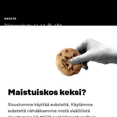
OSOITE
Itämerenkatu 11-13, PL 160,
00181 Helsinki
Saapumisohjeet
Y-TUNNUS
0202132-3
PUHELIN
+358 294 618 991
SÄHKÖPOSTI
etunimi.sukunimi@sitra.fi
sitra@sitra.fi
Maistuiskos keksi?
Sivustomme käyttää evästeitä. Käytämme
SITRA SOSIAALISESSA MEDIASSA
evästeitä nähdäksemme mistä sisällöistä