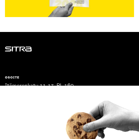
Sitra
OSOITE
Itämerenkatu 11-13, PL 160,
00181 Helsinki
Saapumisohjeet
Y-TUNNUS
0202132-3
PUHELIN
+358 294 618 991