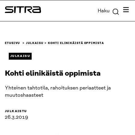
Siirry
Valik
Haku
suoraan
Sitra
sisältöön
↓
ETUSIVU
JULKAISU
KOHTI ELINIKÄISTÄ OPPIMISTA
JULKAISU
Kohti elinikäistä oppimista
Yhteinen tahtotila, rahoituksen periaatteet ja
muutoshaasteet
JULKAISTU
26.3.2019