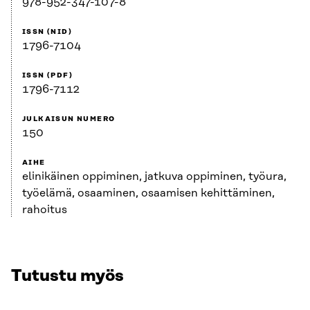
978-952-347-107-8
ISSN (NID)
1796-7104
ISSN (PDF)
1796-7112
JULKAISUN NUMERO
150
AIHE
elinikäinen oppiminen, jatkuva oppiminen, työura,
työelämä, osaaminen, osaamisen kehittäminen,
rahoitus
Tutustu myös