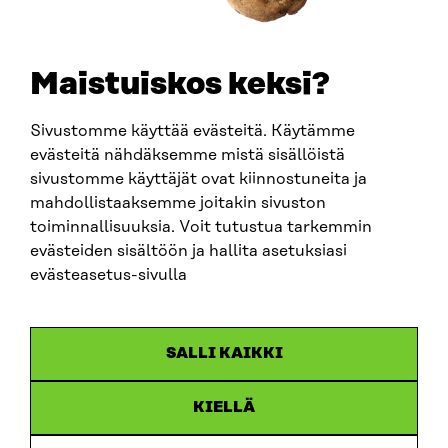
SÄHKÖPOSTI
etunimi.sukunimi@sitra.fi
sitra@sitra.fi
Maistuiskos keksi?
Sivustomme käyttää evästeitä. Käytämme
SITRA SOSIAALISESSA MEDIASSA
evästeitä nähdäksemme mistä sisällöistä
sivustomme käyttäjät ovat kiinnostuneita ja
LinkedIn
mahdollistaaksemme joitakin sivuston
Instagram
toiminnallisuuksia. Voit tutustua tarkemmin
YouTube
evästeiden sisältöön ja hallita asetuksiasi
evästeasetus-sivulla
Sitra 2025
SALLI KAIKKI
Tietosuoja
KIELLÄ
Evästeasetukset
Ilmoituskanava