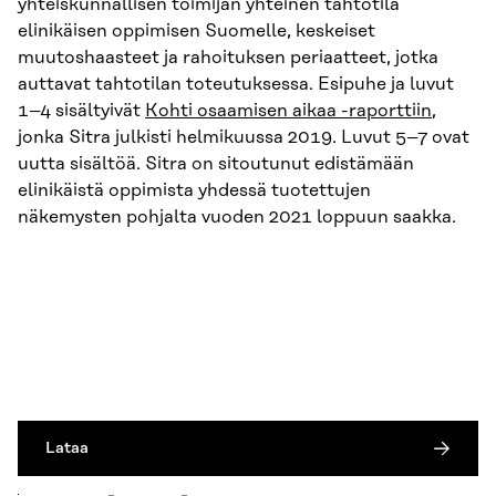
yhteiskunnallisen toimijan yhteinen tahtotila
elinikäisen oppimisen Suomelle, keskeiset
muutoshaasteet ja rahoituksen periaatteet, jotka
auttavat tahtotilan toteutuksessa. Esipuhe ja luvut
1–4 sisältyivät
Kohti osaamisen aikaa -raporttiin
,
jonka Sitra julkisti helmikuussa 2019. Luvut 5–7 ovat
uutta sisältöä. Sitra on sitoutunut edistämään
elinikäistä oppimista yhdessä tuotettujen
näkemysten pohjalta vuoden 2021 loppuun saakka.
Lataa