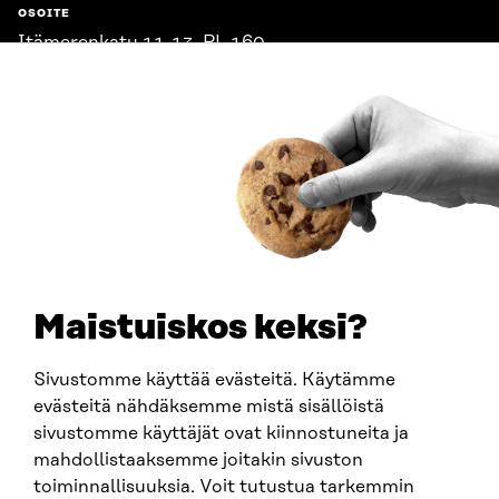
OSOITE
Itämerenkatu 11-13, PL 160,
00181 Helsinki
Saapumisohjeet
Y-TUNNUS
0202132-3
PUHELIN
+358 294 618 991
SÄHKÖPOSTI
etunimi.sukunimi@sitra.fi
sitra@sitra.fi
Maistuiskos keksi?
Sivustomme käyttää evästeitä. Käytämme
SITRA SOSIAALISESSA MEDIASSA
evästeitä nähdäksemme mistä sisällöistä
sivustomme käyttäjät ovat kiinnostuneita ja
LinkedIn
mahdollistaaksemme joitakin sivuston
Instagram
toiminnallisuuksia. Voit tutustua tarkemmin