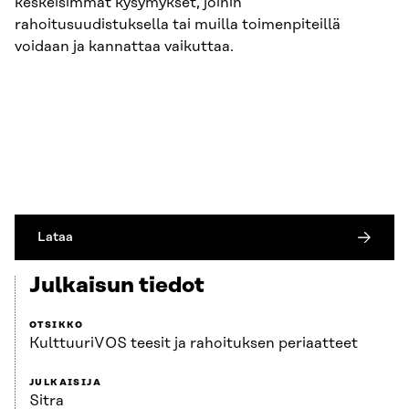
keskeisimmät kysymykset, joihin
rahoitusuudistuksella tai muilla toimenpiteillä
voidaan ja kannattaa vaikuttaa.
Lataa
Julkaisun tiedot
OTSIKKO
KulttuuriVOS teesit ja rahoituksen periaatteet
JULKAISIJA
Sitra