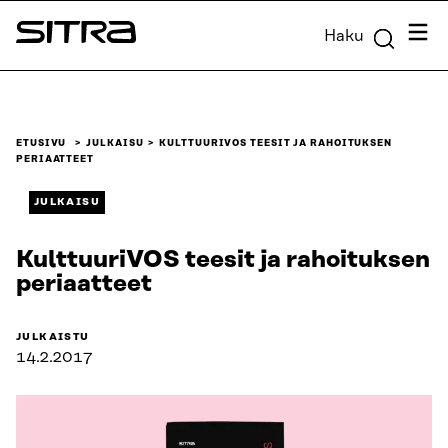
Siirry
Valik
Haku
suoraan
Sitra
sisältöön
↓
ETUSIVU
JULKAISU
KULTTUURIVOS TEESIT JA RAHOITUKSEN
PERIAATTEET
JULKAISU
KulttuuriVOS teesit ja rahoituksen
periaatteet
JULKAISTU
14.2.2017