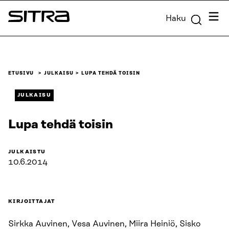
Siirry
Valik
Haku
suoraan
Sitra
sisältöön
↓
ETUSIVU
JULKAISU
LUPA TEHDÄ TOISIN
JULKAISU
Lupa tehdä toisin
JULKAISTU
10.6.2014
KIRJOITTAJAT
Sirkka Auvinen, Vesa Auvinen, Miira Heiniö, Sisko