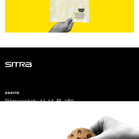
Sitra
OSOITE
Itämerenkatu 11-13, PL 160,
00181 Helsinki
Saapumisohjeet
Y-TUNNUS
0202132-3