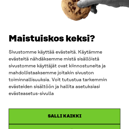
PUHELIN
+358 294 618 991
SÄHKÖPOSTI
etunimi.sukunimi@sitra.fi
sitra@sitra.fi
Maistuiskos keksi?
Sivustomme käyttää evästeitä. Käytämme
SITRA SOSIAALISESSA MEDIASSA
evästeitä nähdäksemme mistä sisällöistä
sivustomme käyttäjät ovat kiinnostuneita ja
LinkedIn
mahdollistaaksemme joitakin sivuston
Instagram
toiminnallisuuksia. Voit tutustua tarkemmin
YouTube
evästeiden sisältöön ja hallita asetuksiasi
evästeasetus-sivulla
Sitra 2025
SALLI KAIKKI
Tietosuoja