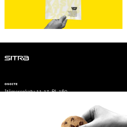
Sitra
OSOITE
Itämerenkatu 11-13, PL 160,
00181 Helsinki
Saapumisohjeet
Y-TUNNUS
0202132-3