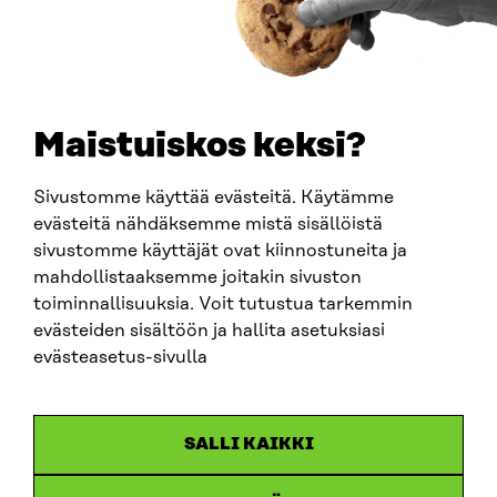
PUHELIN
+358 294 618 991
SÄHKÖPOSTI
etunimi.sukunimi@sitra.fi
sitra@sitra.fi
Maistuiskos keksi?
Sivustomme käyttää evästeitä. Käytämme
SITRA SOSIAALISESSA MEDIASSA
evästeitä nähdäksemme mistä sisällöistä
sivustomme käyttäjät ovat kiinnostuneita ja
LinkedIn
mahdollistaaksemme joitakin sivuston
Instagram
toiminnallisuuksia. Voit tutustua tarkemmin
YouTube
evästeiden sisältöön ja hallita asetuksiasi
evästeasetus-sivulla
Sitra 2025
SALLI KAIKKI
Tietosuoja