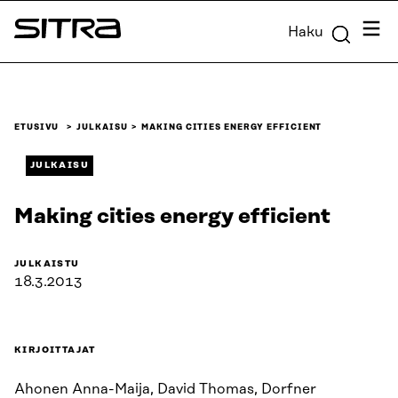
Siirry
Valik
Haku
suoraan
Sitra
sisältöön
↓
ETUSIVU
JULKAISU
MAKING CITIES ENERGY EFFICIENT
JULKAISU
Making cities energy efficient
JULKAISTU
18.3.2013
KIRJOITTAJAT
Ahonen Anna-Maija, David Thomas, Dorfner