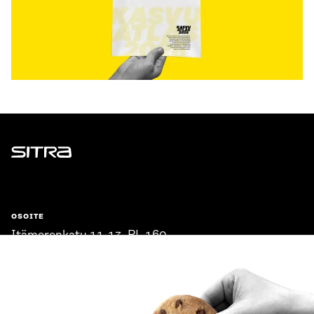
Sitra
OSOITE
Itämerenkatu 11-13, PL 160,
00181 Helsinki
Saapumisohjeet
Y-TUNNUS
0202132-3