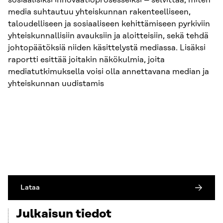
sosiaalisiksi innovaatioprosesseiksi – selvittää, miten
media suhtautuu yhteiskunnan rakenteelliseen,
taloudelliseen ja sosiaaliseen kehittämiseen pyrkiviin
yhteiskunnallisiin avauksiin ja aloitteisiin, sekä tehdä
johtopäätöksiä niiden käsittelystä mediassa. Lisäksi
raportti esittää joitakin näkökulmia, joita
mediatutkimuksella voisi olla annettavana median ja
yhteiskunnan uudistamis
Lataa
Julkaisun tiedot