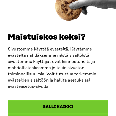
PUHELIN
+358 294 618 991
SÄHKÖPOSTI
etunimi.sukunimi@sitra.fi
sitra@sitra.fi
Maistuiskos keksi?
Sivustomme käyttää evästeitä. Käytämme
SITRA SOSIAALISESSA MEDIASSA
evästeitä nähdäksemme mistä sisällöistä
sivustomme käyttäjät ovat kiinnostuneita ja
LinkedIn
mahdollistaaksemme joitakin sivuston
Instagram
toiminnallisuuksia. Voit tutustua tarkemmin
YouTube
evästeiden sisältöön ja hallita asetuksiasi
evästeasetus-sivulla
Sitra 2025
SALLI KAIKKI