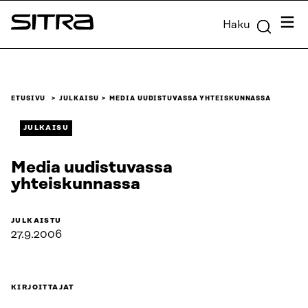
Siirry
Valik
Haku
suoraan
Sitra
sisältöön
↓
ETUSIVU
JULKAISU
MEDIA UUDISTUVASSA YHTEISKUNNASSA
JULKAISU
Media uudistuvassa
yhteiskunnassa
JULKAISTU
27.9.2006
KIRJOITTAJAT