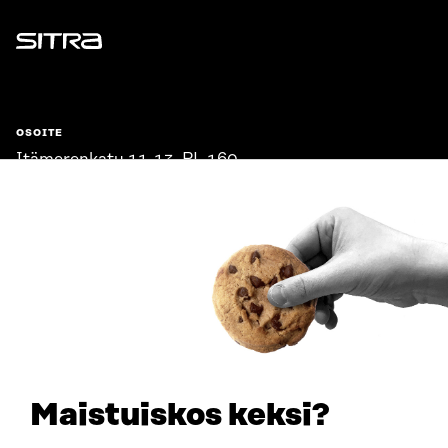
Sitra
OSOITE
Itämerenkatu 11-13, PL 160,
00181 Helsinki
Saapumisohjeet
Y-TUNNUS
0202132-3
PUHELIN
+358 294 618 991
SÄHKÖPOSTI
etunimi.sukunimi@sitra.fi
sitra@sitra.fi
Maistuiskos keksi?