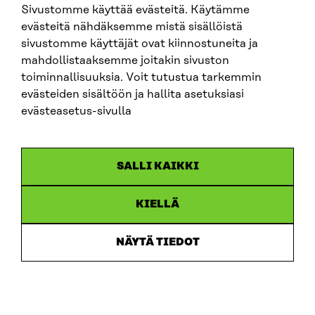
Sivustomme käyttää evästeitä. Käytämme
SITRA SOSIAALISESSA MEDIASSA
evästeitä nähdäksemme mistä sisällöistä
sivustomme käyttäjät ovat kiinnostuneita ja
LinkedIn
mahdollistaaksemme joitakin sivuston
Instagram
toiminnallisuuksia. Voit tutustua tarkemmin
YouTube
evästeiden sisältöön ja hallita asetuksiasi
evästeasetus-sivulla
Sitra 2025
SALLI KAIKKI
Tietosuoja
KIELLÄ
Evästeasetukset
Ilmoituskanava
NÄYTÄ TIEDOT
Saavutettavuusseloste
Asiakirjajulkisuus
Sitran digitaalinen viestintä ja verkkopalvelut