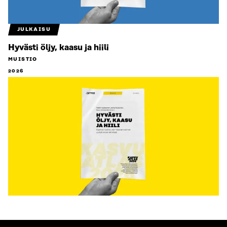
JULKAISU
Hyvästi öljy, kaasu ja hiili
MUISTIO
2026