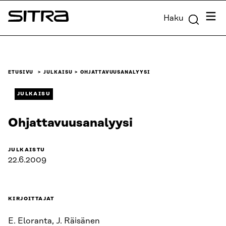
Siirry
Valik
Haku
suoraan
Sitra
sisältöön
↓
ETUSIVU
JULKAISU
OHJATTAVUUSANALYYSI
JULKAISU
Ohjattavuusanalyysi
JULKAISTU
22.6.2009
KIRJOITTAJAT
E. Eloranta, J. Räisänen