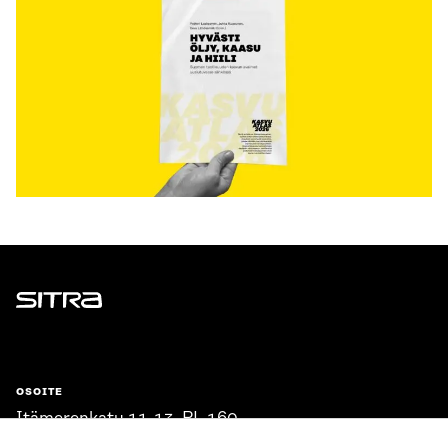
Sitra
OSOITE
Itämerenkatu 11-13, PL 160,
00181 Helsinki