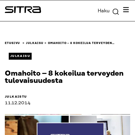
Siirry
Valik
Haku
suoraan
Sitra
sisältöön
↓
ETUSIVU
JULKAISU
OMAHOITO – 8 KOKEILUA TERVEYDEN…
JULKAISU
Omahoito – 8 kokeilua terveyden
tulevaisuudesta
JULKAISTU
11.12.2014