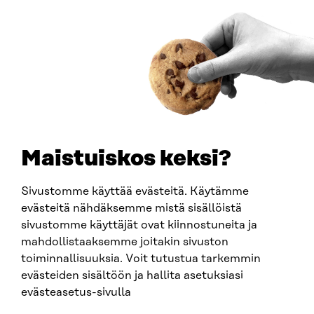
Saapumisohjeet
Y-TUNNUS
0202132-3
PUHELIN
+358 294 618 991
SÄHKÖPOSTI
etunimi.sukunimi@sitra.fi
sitra@sitra.fi
Maistuiskos keksi?
Sivustomme käyttää evästeitä. Käytämme
SITRA SOSIAALISESSA MEDIASSA
evästeitä nähdäksemme mistä sisällöistä
sivustomme käyttäjät ovat kiinnostuneita ja
LinkedIn
mahdollistaaksemme joitakin sivuston
Instagram
toiminnallisuuksia. Voit tutustua tarkemmin
YouTube
evästeiden sisältöön ja hallita asetuksiasi
evästeasetus-sivulla