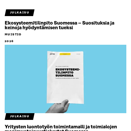
JULKAISU
Ekosysteemitilinpito Suomessa – Suosituksia ja
keinoja hyödyntämisen tueksi
MUISTIO
2026
JULKAISU
Yritysten luontotyön toimintamalli ja toimialojen