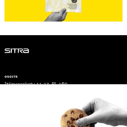
Sitra
OSOITE
Itämerenkatu 11-13, PL 160,
00181 Helsinki
Saapumisohjeet
Y-TUNNUS
0202132-3
PUHELIN