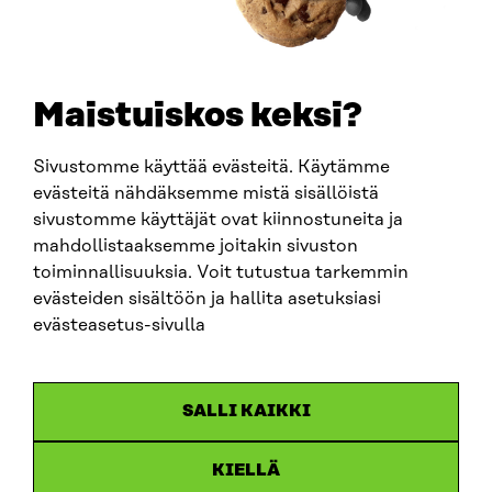
+358 294 618 991
SÄHKÖPOSTI
etunimi.sukunimi@sitra.fi
sitra@sitra.fi
Maistuiskos keksi?
Sivustomme käyttää evästeitä. Käytämme
SITRA SOSIAALISESSA MEDIASSA
evästeitä nähdäksemme mistä sisällöistä
sivustomme käyttäjät ovat kiinnostuneita ja
LinkedIn
mahdollistaaksemme joitakin sivuston
Instagram
toiminnallisuuksia. Voit tutustua tarkemmin
YouTube
evästeiden sisältöön ja hallita asetuksiasi
evästeasetus-sivulla
Sitra 2025
SALLI KAIKKI
Tietosuoja
KIELLÄ
Evästeasetukset