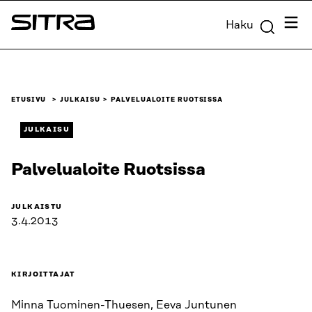
Siirry
Valik
Haku
suoraan
Sitra
sisältöön
↓
ETUSIVU
JULKAISU
PALVELUALOITE RUOTSISSA
JULKAISU
Palvelualoite Ruotsissa
JULKAISTU
3.4.2013
KIRJOITTAJAT
Minna Tuominen-Thuesen, Eeva Juntunen