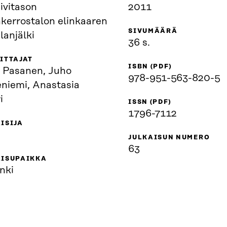
ivitason
2011
nkerrostalon elinkaaren
SIVUMÄÄRÄ
alanjälki
36 s.
ITTAJAT
ISBN (PDF)
 Pasanen, Juho
978-951-563-820-5
eniemi, Anastasia
i
ISSN (PDF)
1796-7112
ISIJA
JULKAISUN NUMERO
63
AISUPAIKKA
nki