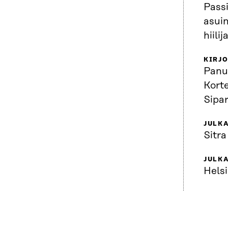
Passi
asui
hiilij
KIRJO
Panu
Kort
Sipar
JULKA
Sitra
JULK
Helsi