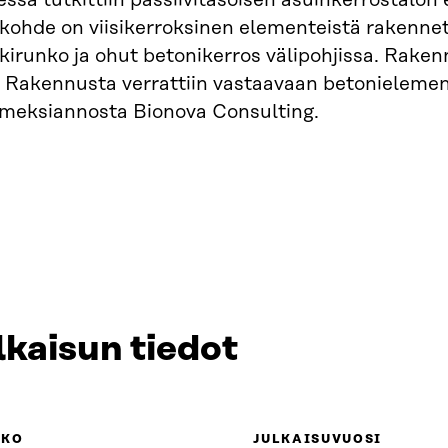
essä tutkittiin passiivitasoisen asuinkerrostalon e
ohde on viisikerroksinen elementeistä rakennet
kkirunko ja ohut betonikerros välipohjissa. Rak
Rakennusta verrattiin vastaavaan betonielement
imeksiannosta Bionova Consulting.
lkaisun tiedot
KKO
JULKAISUVUOSI