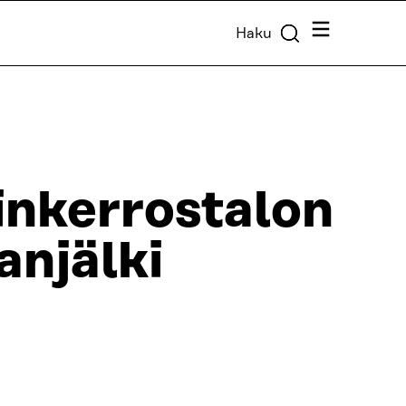
Valikko
Haku
inkerrostalon
lanjälki