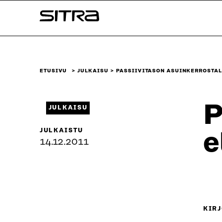
Siirry
Sitra
suoraan
sisältöön
↓
ETUSIVU
JULKAISU
PASSIIVITASON ASUINKERROSTAL
P
JULKAISU
JULKAISTU
e
14.12.2011
KIRJ