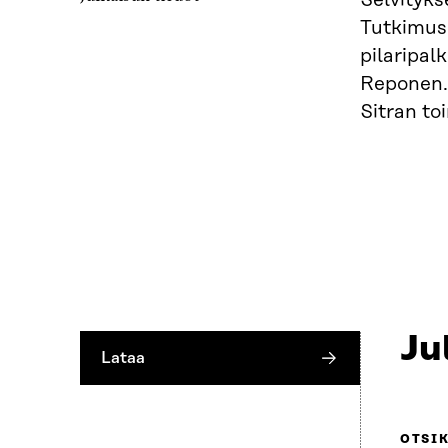
Selvityks
Tutkimusk
pilaripal
Reponen. 
Sitran to
Ju
Lataa
OTSI