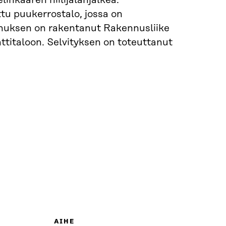
linkaaren hiilijalanjälkeä.
tu puukerrostalo, jossa on
ennuksen on rakentanut Rakennusliike
titaloon. Selvityksen on toteuttanut
AIHE