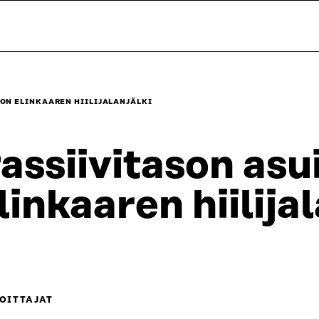
ON ELINKAAREN HIILIJALANJÄLKI
assiivitason asu
linkaaren hiilija
OITTAJAT