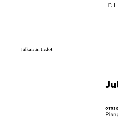
P. H
Julkaisun tiedot
Ju
OTSI
Pien