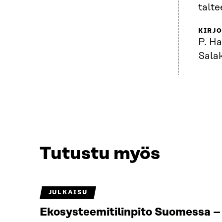
talte
KIRJO
P. Ha
Salak
Tutustu myös
JULKAISU
Ekosysteemitilinpito Suomessa – 