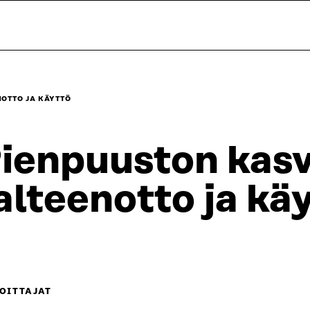
OTTO JA KÄYTTÖ
ienpuuston kasv
alteenotto ja kä
OITTAJAT