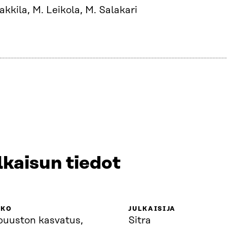
akkila, M. Leikola, M. Salakari
lkaisun tiedot
KKO
JULKAISIJA
puuston kasvatus,
Sitra