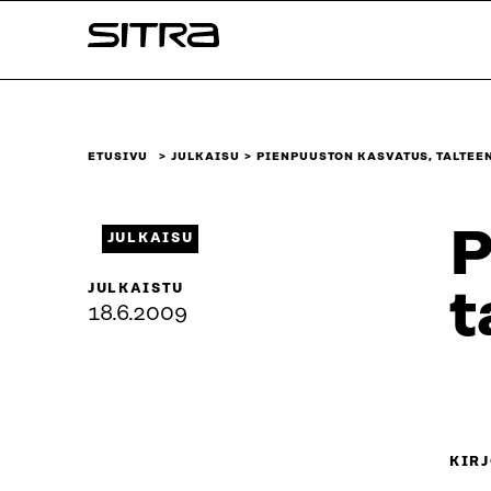
Siirry
Sitra
suoraan
sisältöön
↓
ETUSIVU
JULKAISU
PIENPUUSTON KASVATUS, TALTEEN
P
JULKAISU
JULKAISTU
t
18.6.2009
KIRJ