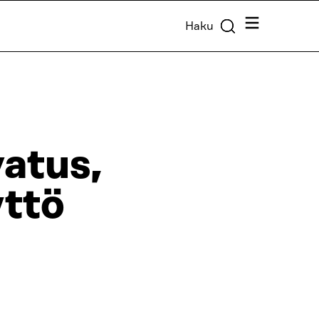
Valikko
Haku
atus,
yttö