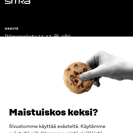
Sitra
OSOITE
Itämerenkatu 11-13, PL 160,
00181 Helsinki
Saapumisohjeet
Y-TUNNUS
0202132-3
PUHELIN
+358 294 618 991
SÄHKÖPOSTI
etunimi.sukunimi@sitra.fi
sitra@sitra.fi
Maistuiskos keksi?
Sivustomme käyttää evästeitä. Käytämme
SITRA SOSIAALISESSA MEDIASSA