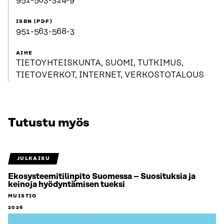
951-563-324-9
ISBN (PDF)
951-563-568-3
AIHE
TIETOYHTEISKUNTA, SUOMI, TUTKIMUS,
TIETOVERKOT, INTERNET, VERKOSTOTALOUS
Tutustu myös
JULKAISU
Ekosysteemitilinpito Suomessa – Suosituksia ja
keinoja hyödyntämisen tueksi
MUISTIO
2026