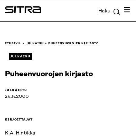
Siirry
Valik
Haku
suoraan
Sitra
sisältöön
↓
ETUSIVU
JULKAISU
PUHEENVUOROJEN KIRJASTO
JULKAISU
Puheenvuorojen kirjasto
JULKAISTU
24.5.2000
KIRJOITTAJAT
K.A. Hintikka