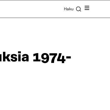
Valikko
Haku
uksia 1974-