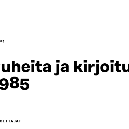
985
uheita ja kirjoit
985
OITTAJAT