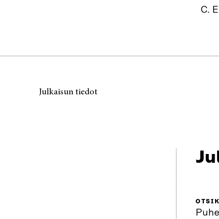
C. E
Julkaisun tiedot
Ju
OTSI
Puhei