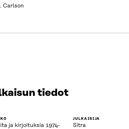
. Carlson
lkaisun tiedot
KKO
JULKAISIJA
ta ja kirjoituksia 1974-
Sitra