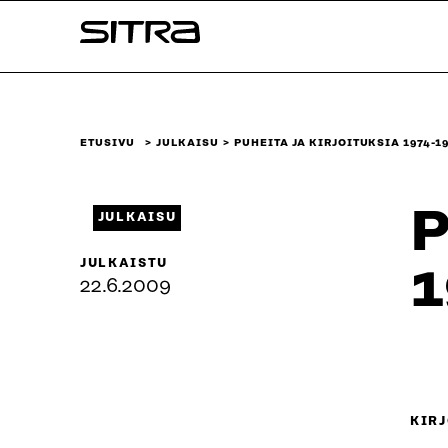
Siirry
Sitra
suoraan
sisältöön
↓
ETUSIVU
JULKAISU
PUHEITA JA KIRJOITUKSIA 1974-1
P
JULKAISU
JULKAISTU
1
22.6.2009
KIRJ