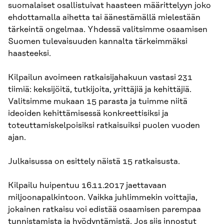
suomalaiset osallistuivat haasteen määrittelyyn joko
ehdottamalla aihetta tai äänestämällä mielestään
tärkeintä ongelmaa. Yhdessä valitsimme osaamisen
Suomen tulevaisuuden kannalta tärkeimmäksi
haasteeksi.
Kilpailun avoimeen ratkaisijahakuun vastasi 231
tiimiä: keksijöitä, tutkijoita, yrittäjiä ja kehittäjiä.
Valitsimme mukaan 15 parasta ja tuimme niitä
ideoiden kehittämisessä konkreettisiksi ja
toteuttamiskelpoisiksi ratkaisuiksi puolen vuoden
ajan.
Julkaisussa on esittely näistä 15 ratkaisusta.
Kilpailu huipentuu 16.11.2017 jaettavaan
miljoonapalkintoon. Vaikka juhlimmekin voittajia,
jokainen ratkaisu voi edistää osaamisen parempaa
tunnistamista ja hyödyntämistä. Jos siis innostut