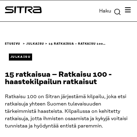
Siirry
Valik
Haku
suoraan
Sitra
sisältöön
↓
ETUSIVU
JULKAISU
15 RATKAISUA – RATKAISU 100…
JULKAISU
15 ratkaisua – Ratkaisu 100 -
haastekilpailun ratkaisut
Ratkaisu 100 on Sitran järjestämä kilpailu, joka etsi
ratkaisuja yhteen Suomen tulevaisuuden
tärkeimmistä haasteista. Kilpailussa on kehitetty
ratkaisuja, jotta ihmisten osaamista ja kykyjä voitaisi
tunnistaa ja hyödyntää entistä paremmin.