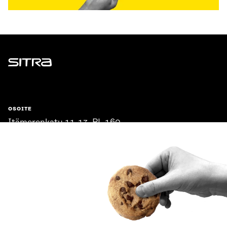
Sitra
OSOITE
Itämerenkatu 11-13, PL 160,
00181 Helsinki
Saapumisohjeet
Y-TUNNUS
0202132-3
PUHELIN
+358 294 618 991
SÄHKÖPOSTI