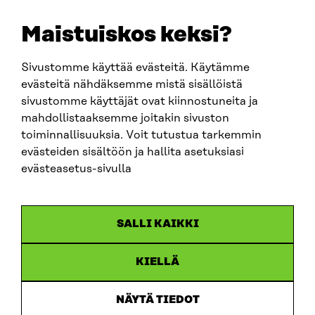
etunimi.sukunimi@sitra.fi
sitra@sitra.fi
Maistuiskos keksi?
Sivustomme käyttää evästeitä. Käytämme
SITRA SOSIAALISESSA MEDIASSA
evästeitä nähdäksemme mistä sisällöistä
sivustomme käyttäjät ovat kiinnostuneita ja
LinkedIn
mahdollistaaksemme joitakin sivuston
Instagram
toiminnallisuuksia. Voit tutustua tarkemmin
YouTube
evästeiden sisältöön ja hallita asetuksiasi
evästeasetus-sivulla
Sitra 2025
SALLI KAIKKI
Tietosuoja
KIELLÄ
Evästeasetukset
Ilmoituskanava
NÄYTÄ TIEDOT
Saavutettavuusseloste