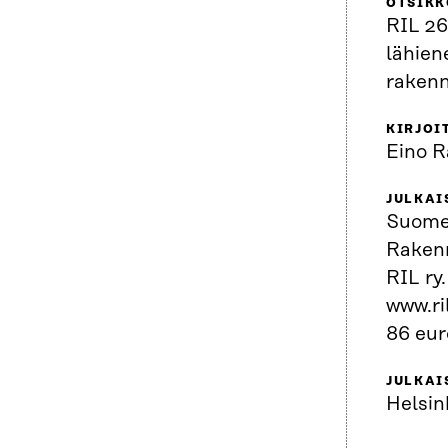
OTSIKK
RIL 26
lähien
rakenn
KIRJOI
Eino R
JULKAI
Suom
Rakenn
RIL ry.
www.ri
86 eur
JULKAI
Helsin