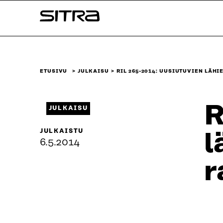
Siirry
Sitra
suoraan
sisältöön
↓
ETUSIVU
JULKAISU
RIL 265-2014: UUSIUTUVIEN LÄH
R
JULKAISU
JULKAISTU
l
6.5.2014
r