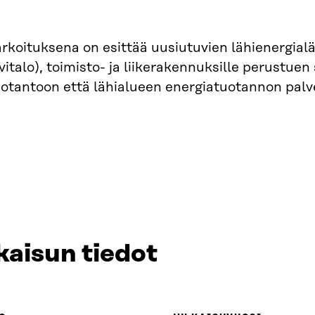
rkoituksena on esittää uusiutuvien lähienergial
ivitalo), toimisto- ja liikerakennuksille perustu
otantoon että lähialueen energiatuotannon palve
kaisun tiedot