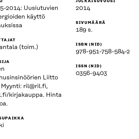
O
JULKAISUVUOSI
5-2014: Uusiutuvien
2014
ergioiden käyttö
SIVUMÄÄRÄ
uksissa
189 s.
TTAJAT
ISBN (NID)
antala (toim.)
978-951-758-584-2
SIJA
ISSN (NID)
en
0356-9403
usinsinöörien Liitto
 Myynti: ril@ril.fi,
l.fi/kirjakauppa. Hinta
oa.
SUPAIKKA
ki