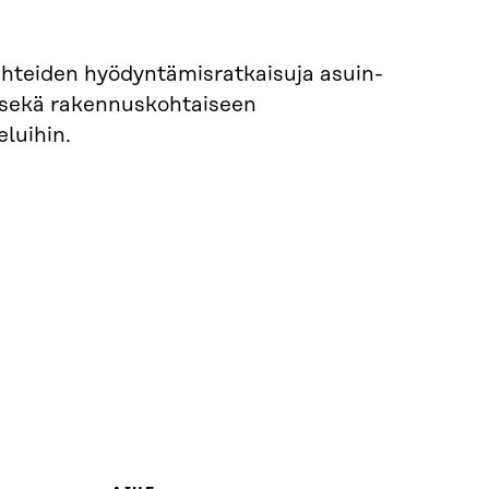
ähteiden hyödyntämisratkaisuja asuin-
en sekä rakennuskohtaiseen
luihin.