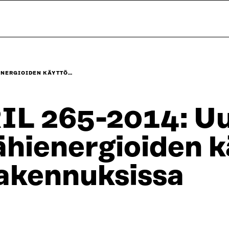
IENERGIOIDEN KÄYTTÖ…
IL 265-2014: Uu
ähienergioiden 
akennuksissa