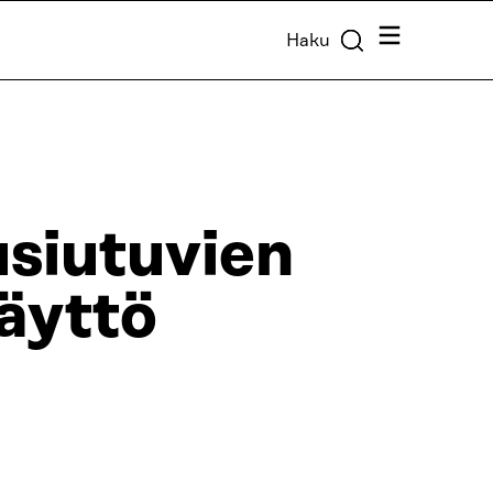
Valikko
Haku
siutuvien
käyttö