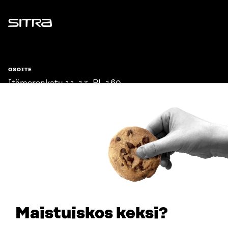
Sitra
OSOITE
Itämerenkatu 11-13, PL 160,
00181 Helsinki
Saapumisohjeet
Y-TUNNUS
0202132-3
PUHELIN
+358 294 618 991
SÄHKÖPOSTI
etunimi.sukunimi@sitra.fi
sitra@sitra.fi
Maistuiskos keksi?