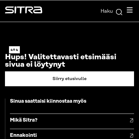
Siirry
Valik
Haku
suoraan
Sitra
sisältöön
↓
404
Hups! Valitettavasti etsimääsi
sivua ei löytynyt
Siirry etusivulle
Sinua saattaisi kiinnostaa myös
Mikä Sitra?
Ennakointi