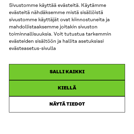
Sivustomme käyttää evästeitä. Käytämme
SITRA SOSIAALISESSA MEDIASSA
evästeitä nähdäksemme mistä sisällöistä
sivustomme käyttäjät ovat kiinnostuneita ja
LinkedIn
mahdollistaaksemme joitakin sivuston
Instagram
toiminnallisuuksia. Voit tutustua tarkemmin
YouTube
evästeiden sisältöön ja hallita asetuksiasi
evästeasetus-sivulla
Sitra 2025
SALLI KAIKKI
Tietosuoja
KIELLÄ
Evästeasetukset
Ilmoituskanava
NÄYTÄ TIEDOT
Saavutettavuusseloste
Asiakirjajulkisuus
Sitran digitaalinen viestintä ja verkkopalvelut