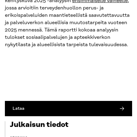
kehityskuva 2025 -analyysin
ensimmäiselle vaiheelle
,
jossa arvioitiin terveydenhuollon perus- ja
erikoispalveluiden maantieteellistä saavutettavuutta
ja palveluverkon alueellisia muutostarpeita vuoteen
2025 mennessä. Tämä raportti kokoaa analyysin
tulokset sosiaalipalvelujen ja apteekkiverkon
nykytilasta ja alueellisista tarpeista tulevaisuudessa.
Lataa
Julkaisun tiedot