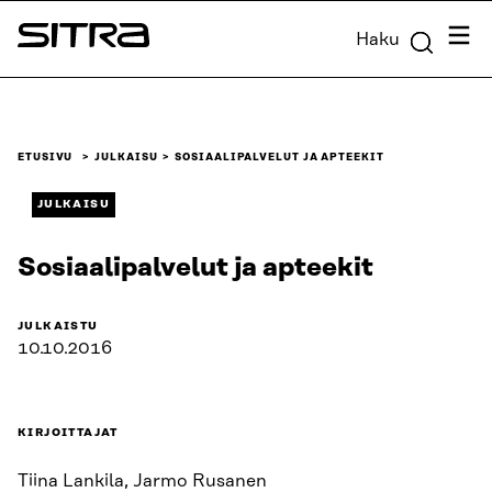
Siirry
Valik
Haku
suoraan
Sitra
sisältöön
↓
ETUSIVU
JULKAISU
SOSIAALIPALVELUT JA APTEEKIT
JULKAISU
Sosiaalipalvelut ja apteekit
JULKAISTU
10.10.2016
KIRJOITTAJAT
Tiina Lankila, Jarmo Rusanen