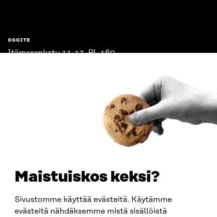
Sitra
OSOITE
Itämerenkatu 11-13, PL 160,
00181 Helsinki
Saapumisohjeet
Y-TUNNUS
0202132-3
PUHELIN
+358 294 618 991
SÄHKÖPOSTI
etunimi.sukunimi@sitra.fi
sitra@sitra.fi
Maistuiskos keksi?
Sivustomme käyttää evästeitä. Käytämme
SITRA SOSIAALISESSA MEDIASSA
evästeitä nähdäksemme mistä sisällöistä