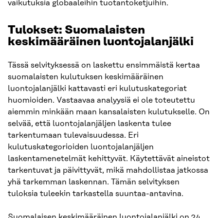
vaikutuksia globaaleihin tuotantoketjuihin.
Tulokset: Suomalaisten
keskimääräinen luontojalanjälki
Tässä selvityksessä on laskettu ensimmäistä kertaa
suomalaisten kulutuksen keskimääräinen
luontojalanjälki kattavasti eri kulutuskategoriat
huomioiden. Vastaavaa analyysiä ei ole toteutettu
aiemmin minkään maan kansalaisten kulutukselle. On
selvää, että luontojalanjäljen laskenta tulee
tarkentumaan tulevaisuudessa. Eri
kulutuskategorioiden luontojalanjäljen
laskentamenetelmät kehittyvät. Käytettävät aineistot
tarkentuvat ja päivittyvät, mikä mahdollistaa jatkossa
yhä tarkemman laskennan. Tämän selvityksen
tuloksia tuleekin tarkastella suuntaa-antavina.
Suomalaisen keskimääräinen luontojalanjälki on 24