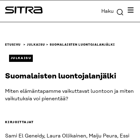
Siirry
Valik
Haku
suoraan
Sitra
sisältöön
↓
ETUSIVU
JULKAISU
SUOMALAISTEN LUONTOJALANJÄLKI
JULKAISU
Suomalaisten luontojalanjälki
Miten elämäntapamme vaikuttavat luontoon ja miten
vaikutuksia voi pienentää?
KIRJOITTAJAT
Sami El Geneidy, Laura Ollikainen, Maiju Peura, Essi