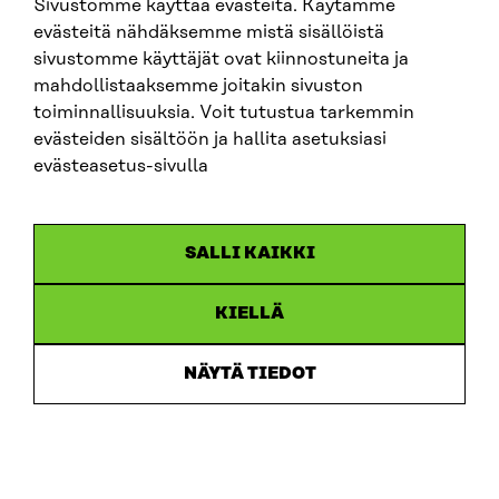
Sivustomme käyttää evästeitä. Käytämme
evästeitä nähdäksemme mistä sisällöistä
sivustomme käyttäjät ovat kiinnostuneita ja
mahdollistaaksemme joitakin sivuston
JULKAISU
toiminnallisuuksia. Voit tutustua tarkemmin
evästeiden sisältöön ja hallita asetuksiasi
Hyvästi öljy, kaasu ja hiili
evästeasetus-sivulla
MUISTIO
2026
SALLI KAIKKI
KIELLÄ
NÄYTÄ TIEDOT