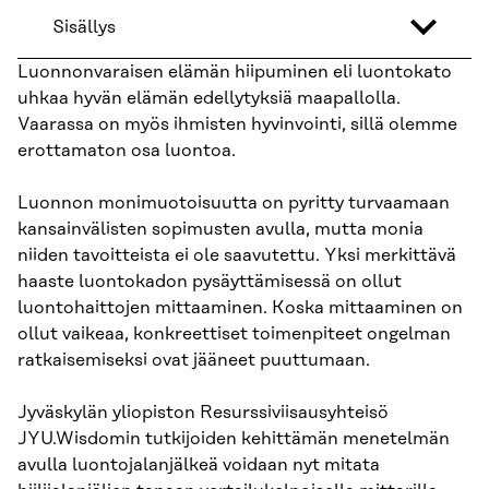
Sisällys
Luonnonvaraisen elämän hiipuminen eli luontokato
uhkaa hyvän elämän edellytyksiä maapallolla.
Vaarassa on myös ihmisten hyvinvointi, sillä olemme
erottamaton osa luontoa.
Luonnon monimuotoisuutta on pyritty turvaamaan
kansainvälisten sopimusten avulla, mutta monia
niiden tavoitteista ei ole saavutettu. Yksi merkittävä
haaste luontokadon pysäyttämisessä on ollut
luontohaittojen mittaaminen. Koska mittaaminen on
ollut vaikeaa, konkreettiset toimenpiteet ongelman
ratkaisemiseksi ovat jääneet puuttumaan.
Jyväskylän yliopiston Resurssiviisausyhteisö
JYU.Wisdomin tutkijoiden kehittämän menetelmän
avulla luontojalanjälkeä voidaan nyt mitata