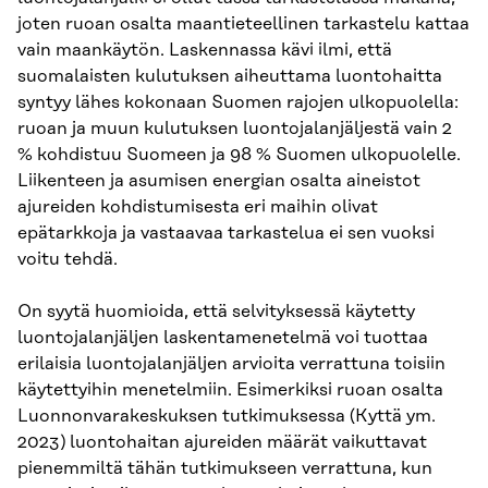
joten ruoan osalta maantieteellinen tarkastelu kattaa
vain maankäytön. Laskennassa kävi ilmi, että
suomalaisten kulutuksen aiheuttama luontohaitta
syntyy lähes kokonaan Suomen rajojen ulkopuolella:
ruoan ja muun kulutuksen luontojalanjäljestä vain 2
% kohdistuu Suomeen ja 98 % Suomen ulkopuolelle.
Liikenteen ja asumisen energian osalta aineistot
ajureiden kohdistumisesta eri maihin olivat
epätarkkoja ja vastaavaa tarkastelua ei sen vuoksi
voitu tehdä.
On syytä huomioida, että selvityksessä käytetty
luontojalanjäljen laskentamenetelmä voi tuottaa
erilaisia luontojalanjäljen arvioita verrattuna toisiin
käytettyihin menetelmiin. Esimerkiksi ruoan osalta
Luonnonvarakeskuksen tutkimuksessa (Kyttä ym.
2023) luontohaitan ajureiden määrät vaikuttavat
pienemmiltä tähän tutkimukseen verrattuna, kun