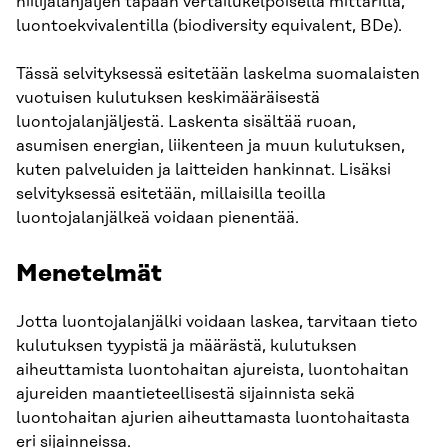
hiilijalanjäljen tapaan vertailukelpoisella mittarilla,
luontoekvivalentilla (biodiversity equivalent, BDe).
Tässä selvityksessä esitetään laskelma suomalaisten
vuotuisen kulutuksen keskimääräisestä
luontojalanjäljestä. Laskenta sisältää ruoan,
asumisen energian, liikenteen ja muun kulutuksen,
kuten palveluiden ja laitteiden hankinnat. Lisäksi
selvityksessä esitetään, millaisilla teoilla
luontojalanjälkeä voidaan pienentää.
Menetelmät
Jotta luontojalanjälki voidaan laskea, tarvitaan tieto
kulutuksen tyypistä ja määrästä, kulutuksen
aiheuttamista luontohaitan ajureista, luontohaitan
ajureiden maantieteellisestä sijainnista sekä
luontohaitan ajurien aiheuttamasta luontohaitasta
eri sijainneissa.