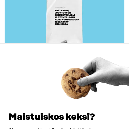
JULKAISU
Suomi pelinrakentajana geotalouden ajassa
JULKAISUT, MUISTIO
2026
Maistuiskos keksi?