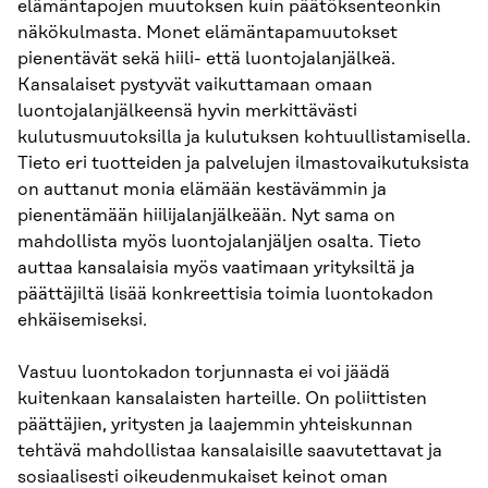
elämäntapojen muutoksen kuin päätöksenteonkin
näkökulmasta. Monet elämäntapamuutokset
pienentävät sekä hiili- että luontojalanjälkeä.
Kansalaiset pystyvät vaikuttamaan omaan
luontojalanjälkeensä hyvin merkittävästi
kulutusmuutoksilla ja kulutuksen kohtuullistamisella.
Tieto eri tuotteiden ja palvelujen ilmastovaikutuksista
on auttanut monia elämään kestävämmin ja
pienentämään hiilijalanjälkeään. Nyt sama on
mahdollista myös luontojalanjäljen osalta. Tieto
auttaa kansalaisia myös vaatimaan yrityksiltä ja
päättäjiltä lisää konkreettisia toimia luontokadon
ehkäisemiseksi.
Vastuu luontokadon torjunnasta ei voi jäädä
kuitenkaan kansalaisten harteille. On poliittisten
päättäjien, yritysten ja laajemmin yhteiskunnan
tehtävä mahdollistaa kansalaisille saavutettavat ja
sosiaalisesti oikeudenmukaiset keinot oman