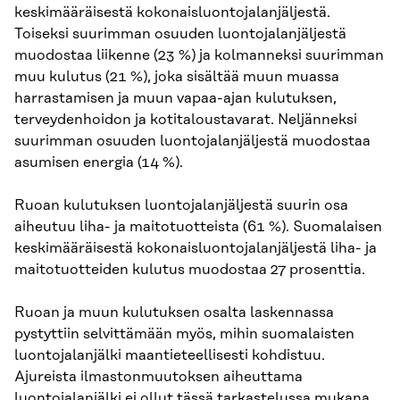
keskimääräisestä kokonaisluontojalanjäljestä.
Toiseksi suurimman osuuden luontojalanjäljestä
muodostaa liikenne (23 %) ja kolmanneksi suurimman
muu kulutus (21 %), joka sisältää muun muassa
harrastamisen ja muun vapaa-ajan kulutuksen,
terveydenhoidon ja kotitaloustavarat. Neljänneksi
suurimman osuuden luontojalanjäljestä muodostaa
asumisen energia (14 %).
Ruoan kulutuksen luontojalanjäljestä suurin osa
aiheutuu liha- ja maitotuotteista (61 %). Suomalaisen
keskimääräisestä kokonaisluontojalanjäljestä liha- ja
maitotuotteiden kulutus muodostaa 27 prosenttia.
Ruoan ja muun kulutuksen osalta laskennassa
pystyttiin selvittämään myös, mihin suomalaisten
luontojalanjälki maantieteellisesti kohdistuu.
Ajureista ilmastonmuutoksen aiheuttama
luontojalanjälki ei ollut tässä tarkastelussa mukana,