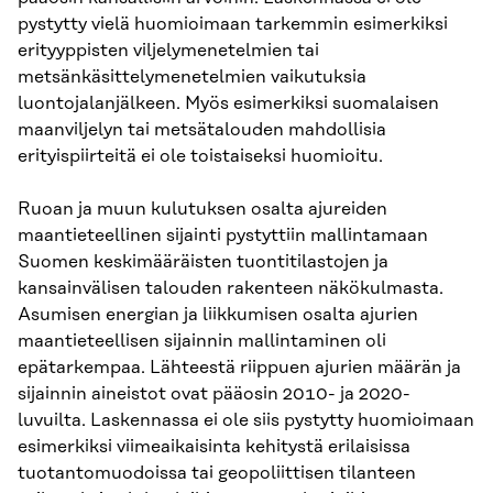
pystytty vielä huomioimaan tarkemmin esimerkiksi
erityyppisten viljelymenetelmien tai
metsänkäsittelymenetelmien vaikutuksia
luontojalanjälkeen. Myös esimerkiksi suomalaisen
maanviljelyn tai metsätalouden mahdollisia
erityispiirteitä ei ole toistaiseksi huomioitu.
Ruoan ja muun kulutuksen osalta ajureiden
maantieteellinen sijainti pystyttiin mallintamaan
Suomen keskimääräisten tuontitilastojen ja
kansainvälisen talouden rakenteen näkökulmasta.
Asumisen energian ja liikkumisen osalta ajurien
maantieteellisen sijainnin mallintaminen oli
epätarkempaa. Lähteestä riippuen ajurien määrän ja
sijainnin aineistot ovat pääosin 2010- ja 2020-
luvuilta. Laskennassa ei ole siis pystytty huomioimaan
esimerkiksi viimeaikaisinta kehitystä erilaisissa
tuotantomuodoissa tai geopoliittisen tilanteen