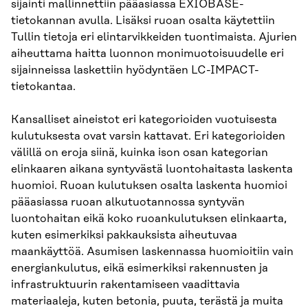
sijainti mallinnettiin pääasiassa EXIOBASE-
tietokannan avulla. Lisäksi ruoan osalta käytettiin
Tullin tietoja eri elintarvikkeiden tuontimaista. Ajurien
aiheuttama haitta luonnon monimuotoisuudelle eri
sijainneissa laskettiin hyödyntäen LC-IMPACT-
tietokantaa.
Kansalliset aineistot eri kategorioiden vuotuisesta
kulutuksesta ovat varsin kattavat. Eri kategorioiden
välillä on eroja siinä, kuinka ison osan kategorian
elinkaaren aikana syntyvästä luontohaitasta laskenta
huomioi. Ruoan kulutuksen osalta laskenta huomioi
pääasiassa ruoan alkutuotannossa syntyvän
luontohaitan eikä koko ruoankulutuksen elinkaarta,
kuten esimerkiksi pakkauksista aiheutuvaa
maankäyttöä. Asumisen laskennassa huomioitiin vain
energiankulutus, eikä esimerkiksi rakennusten ja
infrastruktuurin rakentamiseen vaadittavia
materiaaleja, kuten betonia, puuta, terästä ja muita