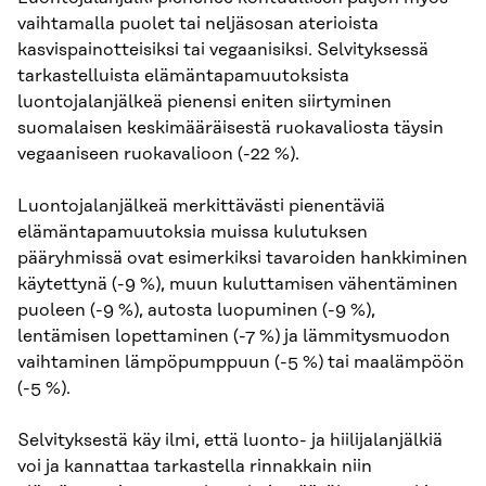
vaihtamalla puolet tai neljäsosan aterioista
kasvispainotteisiksi tai vegaanisiksi. Selvityksessä
tarkastelluista elämäntapamuutoksista
luontojalanjälkeä pienensi eniten siirtyminen
suomalaisen keskimääräisestä ruokavaliosta täysin
vegaaniseen ruokavalioon (-22 %).
Luontojalanjälkeä merkittävästi pienentäviä
elämäntapamuutoksia muissa kulutuksen
pääryhmissä ovat esimerkiksi tavaroiden hankkiminen
käytettynä (-9 %), muun kuluttamisen vähentäminen
puoleen (-9 %), autosta luopuminen (-9 %),
lentämisen lopettaminen (-7 %) ja lämmitysmuodon
vaihtaminen lämpöpumppuun (-5 %) tai maalämpöön
(-5 %).
Selvityksestä käy ilmi, että luonto- ja hiilijalanjälkiä
voi ja kannattaa tarkastella rinnakkain niin