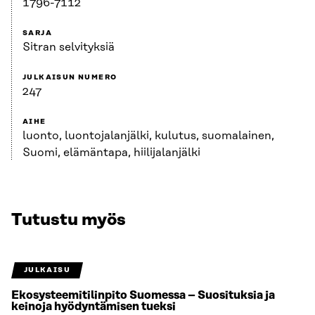
1796-7112
SARJA
Sitran selvityksiä
JULKAISUN NUMERO
247
AIHE
luonto, luontojalanjälki, kulutus, suomalainen,
Suomi, elämäntapa, hiilijalanjälki
Tutustu myös
JULKAISU
Ekosysteemitilinpito Suomessa – Suosituksia ja
keinoja hyödyntämisen tueksi