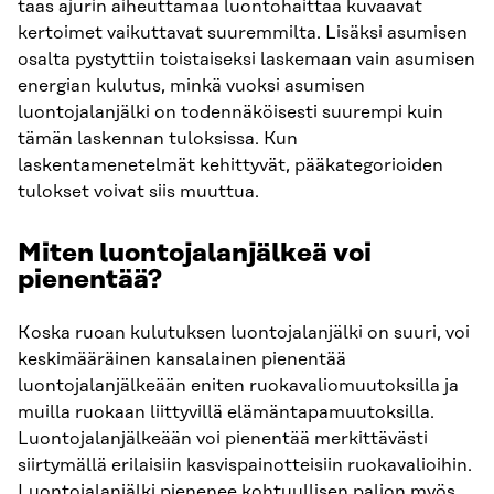
taas ajurin aiheuttamaa luontohaittaa kuvaavat
kertoimet vaikuttavat suuremmilta. Lisäksi asumisen
osalta pystyttiin toistaiseksi laskemaan vain asumisen
energian kulutus, minkä vuoksi asumisen
luontojalanjälki on todennäköisesti suurempi kuin
tämän laskennan tuloksissa. Kun
laskentamenetelmät kehittyvät, pääkategorioiden
tulokset voivat siis muuttua.
Miten luontojalanjälkeä voi
pienentää?
Koska ruoan kulutuksen luontojalanjälki on suuri, voi
keskimääräinen kansalainen pienentää
luontojalanjälkeään eniten ruokavaliomuutoksilla ja
muilla ruokaan liittyvillä elämäntapamuutoksilla.
Luontojalanjälkeään voi pienentää merkittävästi
siirtymällä erilaisiin kasvispainotteisiin ruokavalioihin.
Luontojalanjälki pienenee kohtuullisen paljon myös