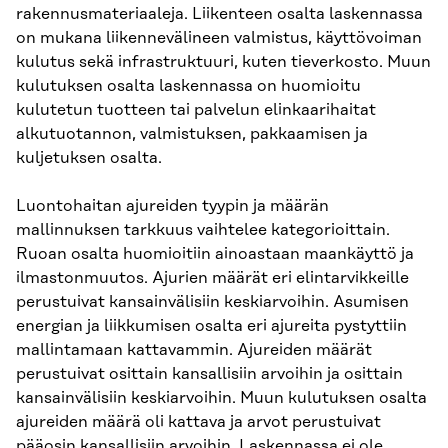
rakennusmateriaaleja. Liikenteen osalta laskennassa
on mukana liikennevälineen valmistus, käyttövoiman
kulutus sekä infrastruktuuri, kuten tieverkosto. Muun
kulutuksen osalta laskennassa on huomioitu
kulutetun tuotteen tai palvelun elinkaarihaitat
alkutuotannon, valmistuksen, pakkaamisen ja
kuljetuksen osalta.
Luontohaitan ajureiden tyypin ja määrän
mallinnuksen tarkkuus vaihtelee kategorioittain.
Ruoan osalta huomioitiin ainoastaan maankäyttö ja
ilmastonmuutos. Ajurien määrät eri elintarvikkeille
perustuivat kansainvälisiin keskiarvoihin. Asumisen
energian ja liikkumisen osalta eri ajureita pystyttiin
mallintamaan kattavammin. Ajureiden määrät
perustuivat osittain kansallisiin arvoihin ja osittain
kansainvälisiin keskiarvoihin. Muun kulutuksen osalta
ajureiden määrä oli kattava ja arvot perustuivat
pääosin kansallisiin arvoihin. Laskennassa ei ole