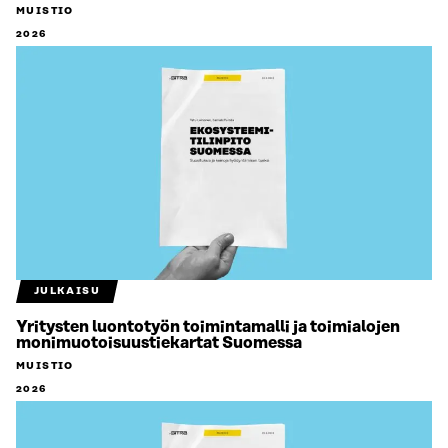
MUISTIO
2026
JULKAISU
Yritysten luontotyön toimintamalli ja toimialojen
monimuotoisuustiekartat Suomessa
MUISTIO
2026