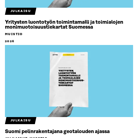
JULKAISU
Yritysten luontotyön toimintamalli ja toimialojen
monimuotoisuustiekartat Suomessa
MUISTIO
2026
JULKAISU
Suomi pelinrakentajana geotalouden ajassa