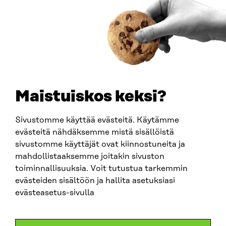
Y-TUNNUS
0202132-3
PUHELIN
+358 294 618 991
SÄHKÖPOSTI
etunimi.sukunimi@sitra.fi
sitra@sitra.fi
Maistuiskos keksi?
Sivustomme käyttää evästeitä. Käytämme
SITRA SOSIAALISESSA MEDIASSA
evästeitä nähdäksemme mistä sisällöistä
sivustomme käyttäjät ovat kiinnostuneita ja
LinkedIn
mahdollistaaksemme joitakin sivuston
Instagram
toiminnallisuuksia. Voit tutustua tarkemmin
YouTube
evästeiden sisältöön ja hallita asetuksiasi
evästeasetus-sivulla