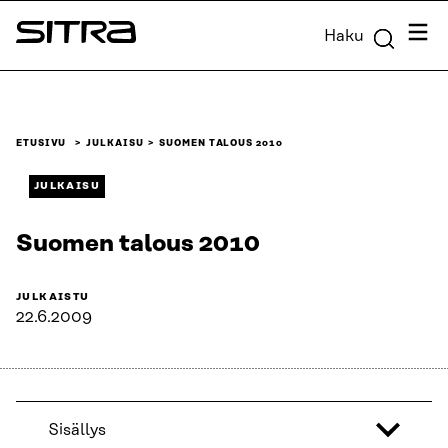
Siirry
Valik
Haku
suoraan
Sitra
sisältöön
↓
ETUSIVU
JULKAISU
SUOMEN TALOUS 2010
JULKAISU
Suomen talous 2010
JULKAISTU
22.6.2009
Sisällys