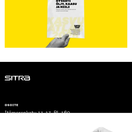
Sitra
OSOITE
Itämerenkatu 11-13, PL 160,
00181 Helsinki
Saapumisohjeet