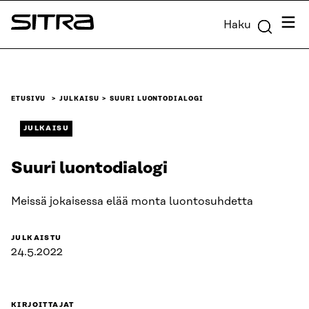
Siirry
Valik
Haku
suoraan
Sitra
sisältöön
↓
ETUSIVU
JULKAISU
SUURI LUONTODIALOGI
JULKAISU
Suuri luontodialogi
Meissä jokaisessa elää monta luontosuhdetta
JULKAISTU
24.5.2022
KIRJOITTAJAT