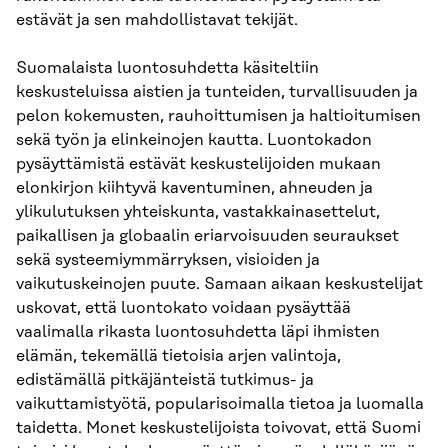
estävät ja sen mahdollistavat tekijät.
Suomalaista luontosuhdetta käsiteltiin
keskusteluissa aistien ja tunteiden, turvallisuuden ja
pelon kokemusten, rauhoittumisen ja haltioitumisen
sekä työn ja elinkeinojen kautta. Luontokadon
pysäyttämistä estävät keskustelijoiden mukaan
elonkirjon kiihtyvä kaventuminen, ahneuden ja
ylikulutuksen yhteiskunta, vastakkainasettelut,
paikallisen ja globaalin eriarvoisuuden seuraukset
sekä systeemiymmärryksen, visioiden ja
vaikutuskeinojen puute. Samaan aikaan keskustelijat
uskovat, että luontokato voidaan pysäyttää
vaalimalla rikasta luontosuhdetta läpi ihmisten
elämän, tekemällä tietoisia arjen valintoja,
edistämällä pitkäjänteistä tutkimus- ja
vaikuttamistyötä, popularisoimalla tietoa ja luomalla
taidetta. Monet keskustelijoista toivovat, että Suomi