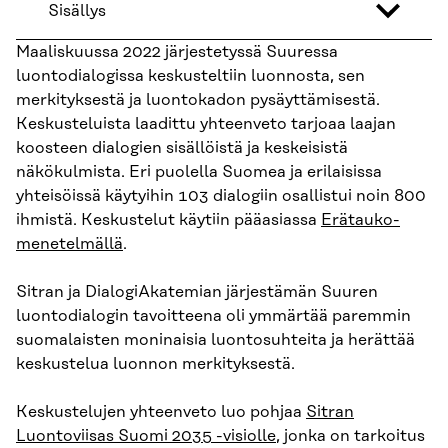
Sisällys
Maaliskuussa 2022 järjestetyssä Suuressa
luontodialogissa keskusteltiin luonnosta, sen
merkityksestä ja luontokadon pysäyttämisestä.
Keskusteluista laadittu yhteenveto tarjoaa laajan
koosteen dialogien sisällöistä ja keskeisistä
näkökulmista. Eri puolella Suomea ja erilaisissa
yhteisöissä käytyihin 103 dialogiin osallistui noin 800
ihmistä. Keskustelut käytiin pääasiassa
Erätauko-
menetelmällä
.
Sitran ja DialogiAkatemian järjestämän Suuren
luontodialogin tavoitteena oli ymmärtää paremmin
suomalaisten moninaisia luontosuhteita ja herättää
keskustelua luonnon merkityksestä.
Keskustelujen yhteenveto luo pohjaa
Sitran
Luontoviisas Suomi 2035 -visiolle
, jonka on tarkoitus