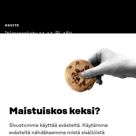
Sitra
OSOITE
Itämerenkatu 11-13, PL 160,
00181 Helsinki
Saapumisohjeet
Y-TUNNUS
0202132-3
PUHELIN
+358 294 618 991
SÄHKÖPOSTI
etunimi.sukunimi@sitra.fi
sitra@sitra.fi
Maistuiskos keksi?
Sivustomme käyttää evästeitä. Käytämme
SITRA SOSIAALISESSA MEDIASSA
evästeitä nähdäksemme mistä sisällöistä