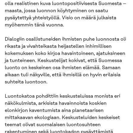
olla realistinen kuva luontopositiivisesta Suomesta –
maasta, jossa luonnon köyhtyminen on saatu
pysäytettyä yhteistyöllä. Visio on määrä julkaista
myöhemmin tänä vuonna.
Dialogiin osallistuneiden ihmisten puhe luonnosta oli
rikasta ja vivahteikasta heijastellen inhimillisen
kokemuksen koko kirjoa havaintoineen, ajatuksineen
ja tunteineen. Keskustelijat kokivat, että Suomessa
luonto on keskeinen osa ihmisten elämää. Samaan
aikaan tuli näkyville, että ihmisillä on hyvin erilaisia
suhteita luontoon.
Luontokatoa pohdittiin keskusteluissa monista eri
näkökulmista, arkisista havainnoista koskien
elonkirjon kaventumista aina planetaarisen
mittakaavan ekologiaan. Keskusteluiden keskeiset
teemat olivat suomalaisen luontosuhteen
rakentuminen sekä luontokadon pysäyttämistä