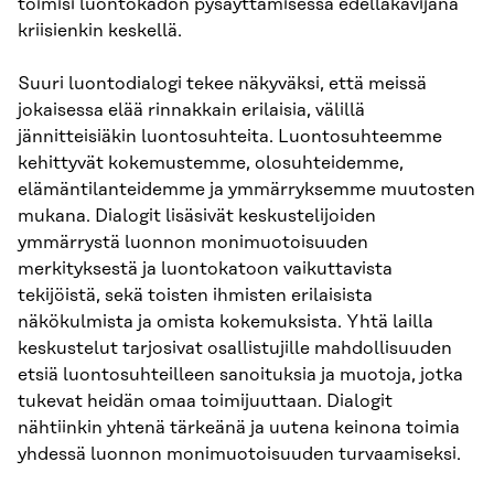
toimisi luontokadon pysäyttämisessä edelläkävijänä
kriisienkin keskellä.
Suuri luontodialogi tekee näkyväksi, että meissä
jokaisessa elää rinnakkain erilaisia, välillä
jännitteisiäkin luontosuhteita. Luontosuhteemme
kehittyvät kokemustemme, olosuhteidemme,
elämäntilanteidemme ja ymmärryksemme muutosten
mukana. Dialogit lisäsivät keskustelijoiden
ymmärrystä luonnon monimuotoisuuden
merkityksestä ja luontokatoon vaikuttavista
tekijöistä, sekä toisten ihmisten erilaisista
näkökulmista ja omista kokemuksista. Yhtä lailla
keskustelut tarjosivat osallistujille mahdollisuuden
etsiä luontosuhteilleen sanoituksia ja muotoja, jotka
tukevat heidän omaa toimijuuttaan. Dialogit
nähtiinkin yhtenä tärkeänä ja uutena keinona toimia
yhdessä luonnon monimuotoisuuden turvaamiseksi.