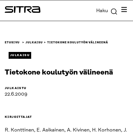
Siirry
Valik
Haku
suoraan
Sitra
sisältöön
↓
ETUSIVU
JULKAISU
TIETOKONE KOULUTYÖN VÄLINEENÄ
JULKAISU
Tietokone koulutyön välineenä
JULKAISTU
22.6.2009
KIRJOITTAJAT
R. Konttinen, E. Asikainen, A. Kivinen, H. Korhonen, J.