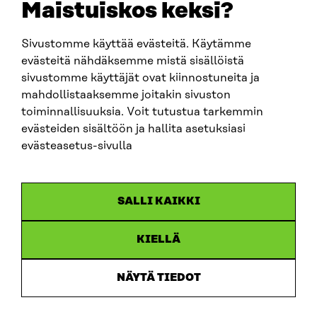
Maistuiskos keksi?
Sivustomme käyttää evästeitä. Käytämme
SITRA SOSIAALISESSA MEDIASSA
evästeitä nähdäksemme mistä sisällöistä
sivustomme käyttäjät ovat kiinnostuneita ja
LinkedIn
mahdollistaaksemme joitakin sivuston
Instagram
toiminnallisuuksia. Voit tutustua tarkemmin
YouTube
evästeiden sisältöön ja hallita asetuksiasi
evästeasetus-sivulla
Sitra 2025
SALLI KAIKKI
Tietosuoja
KIELLÄ
Evästeasetukset
Ilmoituskanava
NÄYTÄ TIEDOT
Saavutettavuusseloste
Asiakirjajulkisuus