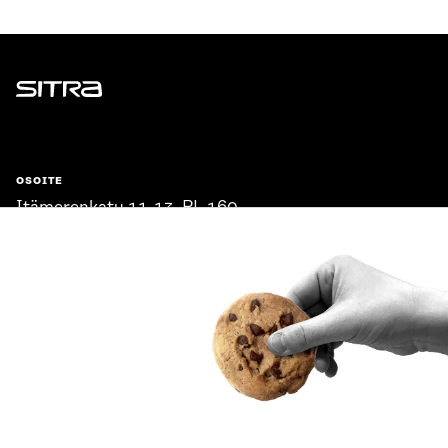
Sitra
OSOITE
Itämerenkatu 11-13, PL 160,
00181 Helsinki
Saapumisohjeet
Y-TUNNUS
0202132-3
PUHELIN
+358 294 618 991
SÄHKÖPOSTI
etunimi.sukunimi@sitra.fi
sitra@sitra.fi