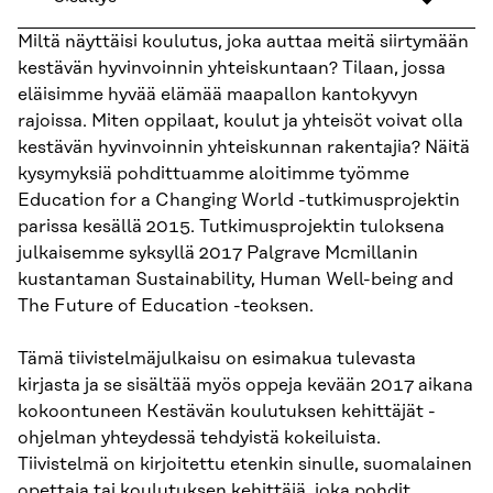
Miltä näyttäisi koulutus, joka auttaa meitä siirtymään
kestävän hyvinvoinnin yhteiskuntaan? Tilaan, jossa
eläisimme hyvää elämää maapallon kantokyvyn
rajoissa. Miten oppilaat, koulut ja yhteisöt voivat olla
kestävän hyvinvoinnin yhteiskunnan rakentajia? Näitä
kysymyksiä pohdittuamme aloitimme työmme
Education for a Changing World -tutkimusprojektin
parissa kesällä 2015. Tutkimusprojektin tuloksena
julkaisemme syksyllä 2017 Palgrave Mcmillanin
kustantaman Sustainability, Human Well-being and
The Future of Education -teoksen.
Tämä tiivistelmäjulkaisu on esimakua tulevasta
kirjasta ja se sisältää myös oppeja kevään 2017 aikana
kokoontuneen Kestävän koulutuksen kehittäjät -
ohjelman yhteydessä tehdyistä kokeiluista.
Tiivistelmä on kirjoitettu etenkin sinulle, suomalainen
opettaja tai koulutuksen kehittäjä, joka pohdit,