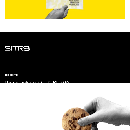
Sitra
OSOITE
Itämerenkatu 11-13, PL 160,
00181 Helsinki
Saapumisohjeet
Y-TUNNUS
0202132-3
PUHELIN