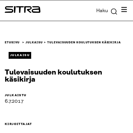
Siirry
Valik
Haku
suoraan
Sitra
sisältöön
↓
ETUSIVU
JULKAISU
TULEVAISUUDEN KOULUTUKSEN KÄSIKIRJA
JULKAISU
Tulevaisuuden koulutuksen
käsikirja
JULKAISTU
6.7.2017
KIRJOITTAJAT