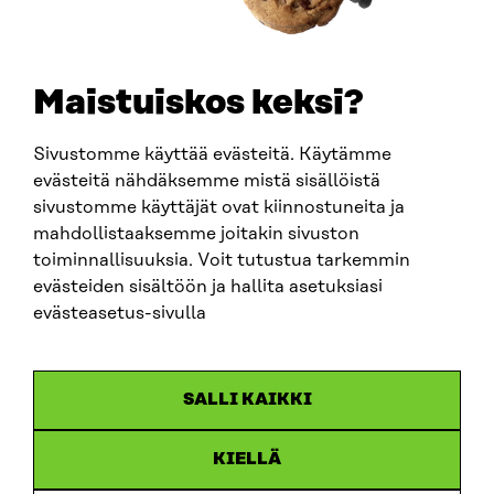
+358 294 618 991
SÄHKÖPOSTI
etunimi.sukunimi@sitra.fi
sitra@sitra.fi
Maistuiskos keksi?
Sivustomme käyttää evästeitä. Käytämme
SITRA SOSIAALISESSA MEDIASSA
evästeitä nähdäksemme mistä sisällöistä
sivustomme käyttäjät ovat kiinnostuneita ja
LinkedIn
mahdollistaaksemme joitakin sivuston
Instagram
toiminnallisuuksia. Voit tutustua tarkemmin
YouTube
evästeiden sisältöön ja hallita asetuksiasi
evästeasetus-sivulla
Sitra 2025
SALLI KAIKKI
Tietosuoja
KIELLÄ
Evästeasetukset