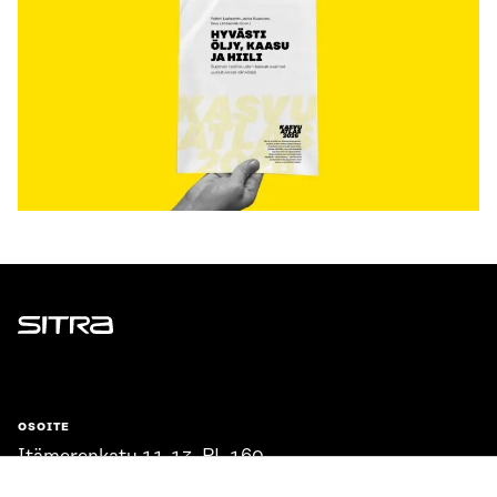
Sitra
OSOITE
Itämerenkatu 11-13, PL 160,
00181 Helsinki