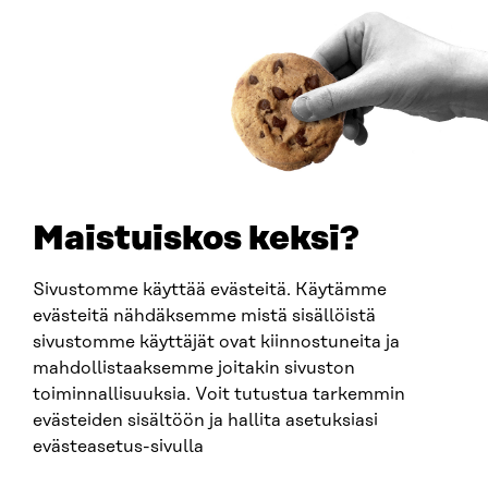
Saapumisohjeet
Y-TUNNUS
0202132-3
PUHELIN
+358 294 618 991
SÄHKÖPOSTI
etunimi.sukunimi@sitra.fi
sitra@sitra.fi
Maistuiskos keksi?
Sivustomme käyttää evästeitä. Käytämme
SITRA SOSIAALISESSA MEDIASSA
evästeitä nähdäksemme mistä sisällöistä
sivustomme käyttäjät ovat kiinnostuneita ja
LinkedIn
mahdollistaaksemme joitakin sivuston
Instagram
toiminnallisuuksia. Voit tutustua tarkemmin
YouTube
evästeiden sisältöön ja hallita asetuksiasi
evästeasetus-sivulla