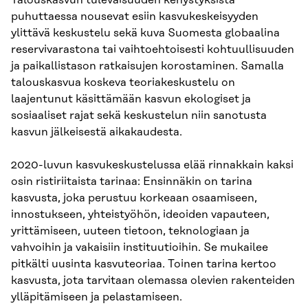
Talouskasvun tulevaisuuden kehystyksistä
puhuttaessa nousevat esiin kasvukeskeisyyden
ylittävä keskustelu sekä kuva Suomesta globaalina
reservivarastona tai vaihtoehtoisesti kohtuullisuuden
ja paikallistason ratkaisujen korostaminen. Samalla
talouskasvua koskeva teoriakeskustelu on
laajentunut käsittämään kasvun ekologiset ja
sosiaaliset rajat sekä keskustelun niin sanotusta
kasvun jälkeisestä aikakaudesta.
2020-luvun kasvukeskustelussa elää rinnakkain kaksi
osin ristiriitaista tarinaa: Ensinnäkin on tarina
kasvusta, joka perustuu korkeaan osaamiseen,
innostukseen, yhteistyöhön, ideoiden vapauteen,
yrittämiseen, uuteen tietoon, teknologiaan ja
vahvoihin ja vakaisiin instituutioihin. Se mukailee
pitkälti uusinta kasvuteoriaa. Toinen tarina kertoo
kasvusta, jota tarvitaan olemassa olevien rakenteiden
ylläpitämiseen ja pelastamiseen.