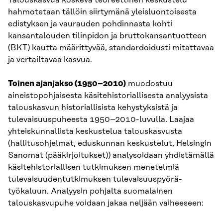
Talouskasvua koskeva teoreettinen keskustelu
hahmotetaan tällöin siirtymänä yleisluontoisesta
edistyksen ja vaurauden pohdinnasta kohti
kansantalouden tilinpidon ja bruttokansantuotteen
(BKT) kautta määrittyvää, standardoidusti mitattavaa
ja vertailtavaa kasvua.
Toinen ajanjakso (1950–2010)
muodostuu
aineistopohjaisesta käsitehistoriallisesta analyysista
talouskasvun historiallisista kehystyksistä ja
tulevaisuuspuheesta 1950–2010-luvulla. Laajaa
yhteiskunnallista keskustelua talouskasvusta
(hallitusohjelmat, eduskunnan keskustelut, Helsingin
Sanomat (pääkirjoitukset)) analysoidaan yhdistämällä
käsitehistoriallisen tutkimuksen menetelmiä
tulevaisuudentutkimuksen tulevaisuuspyörä-
työkaluun. Analyysin pohjalta suomalainen
talouskasvupuhe voidaan jakaa neljään vaiheeseen: