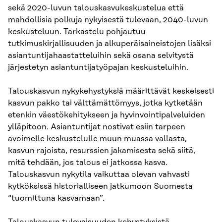
sekä 2020-luvun talouskasvukeskustelua että
mahdollisia polkuja nykyisestä tulevaan, 2040-luvun
keskusteluun. Tarkastelu pohjautuu
tutkimuskirjallisuuden ja alkuperäisaineistojen lisäksi
asiantuntijahaastatteluihin sekä osana selvitystä
järjestetyn asiantuntijatyöpajan keskusteluihin.
Talouskasvun nykykehystyksiä määrittävät keskeisesti
kasvun pakko tai välttämättömyys, jotka kytketään
etenkin väestökehitykseen ja hyvinvointipalveluiden
ylläpitoon. Asiantuntijat nostivat esiin tarpeen
avoimelle keskustelulle muun muassa vallasta,
kasvun rajoista, resurssien jakamisesta sekä siitä,
mitä tehdään, jos talous ei jatkossa kasva.
Talouskasvun nykytila vaikuttaa olevan vahvasti
kytköksissä historialliseen jatkumoon Suomesta
“tuomittuna kasvamaan”.