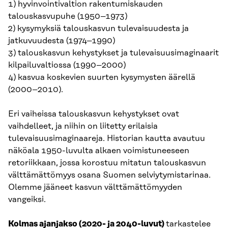
1) hyvinvointivaltion rakentumiskauden
talouskasvupuhe (1950–1973)
2) kysymyksiä talouskasvun tulevaisuudesta ja
jatkuvuudesta (1974–1990)
3) talouskasvun kehystykset ja tulevaisuusimaginaarit
kilpailuvaltiossa (1990–2000)
4) kasvua koskevien suurten kysymysten äärellä
(2000–2010).
Eri vaiheissa talouskasvun kehystykset ovat
vaihdelleet, ja niihin on liitetty erilaisia
tulevaisuusimaginaareja. Historian kautta avautuu
näköala 1950-luvulta alkaen voimistuneeseen
retoriikkaan, jossa korostuu mitatun talouskasvun
välttämättömyys osana Suomen selviytymistarinaa.
Olemme jääneet kasvun välttämättömyyden
vangeiksi.
Kolmas ajanjakso (2020- ja 2040-luvut)
tarkastelee