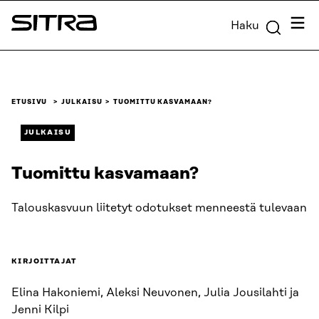
Siirry
Valik
Haku
suoraan
Sitra
sisältöön
↓
ETUSIVU
JULKAISU
TUOMITTU KASVAMAAN?
JULKAISU
Tuomittu kasvamaan?
Talouskasvuun liitetyt odotukset menneestä tulevaan
KIRJOITTAJAT
Elina Hakoniemi, Aleksi Neuvonen, Julia Jousilahti ja
Jenni Kilpi