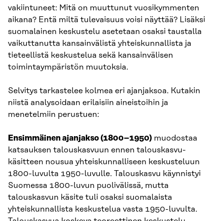
vakiintuneet: Mitä on muuttunut vuosikymmenten
aikana? Entä miltä tulevaisuus voisi näyttää? Lisäksi
suomalainen keskustelu asetetaan osaksi taustalla
vaikuttanutta kansainvälistä yhteiskunnallista ja
tieteellistä keskustelua sekä kansainvälisen
toimintaympäristön muutoksia.
Selvitys tarkastelee kolmea eri ajanjaksoa. Kutakin
niistä analysoidaan erilaisiin aineistoihin ja
menetelmiin perustuen:
Ensimmäinen ajanjakso (1800–1950)
muodostaa
katsauksen talouskasvuun ennen talouskasvu-
käsitteen nousua yhteiskunnalliseen keskusteluun
1800-luvulta 1950-luvulle. Talouskasvu käynnistyi
Suomessa 1800-luvun puolivälissä, mutta
talouskasvun käsite tuli osaksi suomalaista
yhteiskunnallista keskustelua vasta 1950-luvulta.